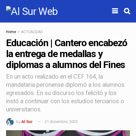
Home
ACTUALIDAD
Educación | Cantero encabezó
la entrega de medallas y
diplomas a alumnos del Fines
En un acto realizado en el CEF 164, la
mandataria peronense diplomó a los alumnos
egresados. En su discurso los felicitó y los
instó a continuar con los estudios terciarios o
universitarios.
by
Al Sur
21 diciembre, 2023