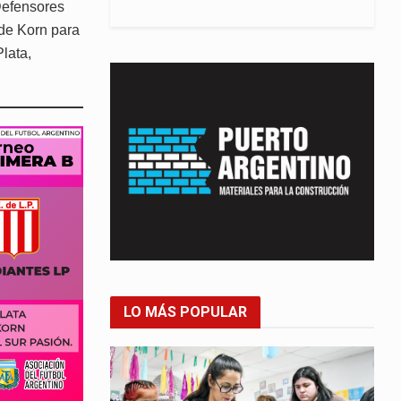
Defensores
 de Korn para
lata,
LO MÁS POPULAR