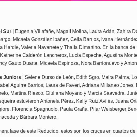
el Sur
| Eugenia Villafañe, Magalí Molina, Laura Adán, Zahira 
rgo, Micaela González Ibañez, Celia Barrios, Ivana Hernánde
a Hardie, Valeria Navarrete y Thalía Dimartino. En la banca de 
 Katherine Calderón Lancheros, Lucía Espeche, Agustina Monte
ncy Gauto Duarte, Micaela Espinoza, Nora Barrionuevo y Antone
s Juniors
| Selene Durso de León, Edith Sgro, Maira Palma, L
sabel Aguirre Barrios, Laura de Faveri, Adriana Millanao Jones,
relo, Martina Riesco, Giuliana Moyano y Marcia Saavedra. Junto
queira estuvieron Antonela Pérez, Kelly Ruiz Avilés, Juana Ort
iore, Florencia Spagnuolo, Paula Graña, Pilar Weisberger Be
maceda y Bárbara Montero.
mera fase de este Reducido, estos son los cruces en cuartos de fi