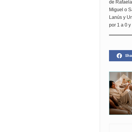
de Rafaela 
Miguel o S
Lanús y Un
por 1 a 0 y
Sha