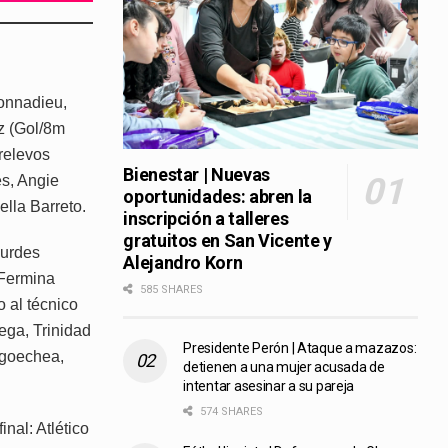
Donnadieu,
z (Gol/8m
relevos
Bienestar | Nuevas
s, Angie
oportunidades: abren la
lla Barreto.
inscripción a talleres
gratuitos en San Vicente y
ourdes
Alejandro Korn
 Fermina
585 SHARES
 al técnico
ega, Trinidad
Presidente Perón | Ataque a mazazos:
ngoechea,
detienen a una mujer acusada de
intentar asesinar a su pareja
574 SHARES
nal: Atlético