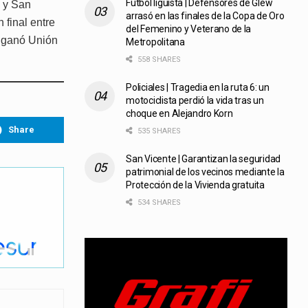
Fútbol liguista | Defensores de Glew
; y San
arrasó en las finales de la Copa de Oro
 final entre
del Femenino y Veterano de la
a ganó Unión
Metropolitana
558 SHARES
Policiales | Tragedia en la ruta 6: un
motociclista perdió la vida tras un
choque en Alejandro Korn
Share
535 SHARES
San Vicente | Garantizan la seguridad
patrimonial de los vecinos mediante la
Protección de la Vivienda gratuita
534 SHARES