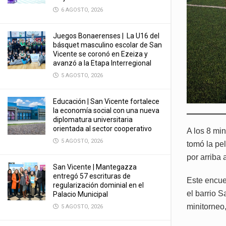
6 AGOSTO, 2026
Juegos Bonaerenses | La U16 del
básquet masculino escolar de San
Vicente se coronó en Ezeiza y
avanzó a la Etapa Interregional
5 AGOSTO, 2026
Educación | San Vicente fortalece
la economía social con una nueva
diplomatura universitaria
orientada al sector cooperativo
A los 8 mi
5 AGOSTO, 2026
tomó la pel
por arriba 
San Vicente | Mantegazza
entregó 57 escrituras de
Este encuen
regularización dominial en el
el barrio 
Palacio Municipal
minitorneo
5 AGOSTO, 2026