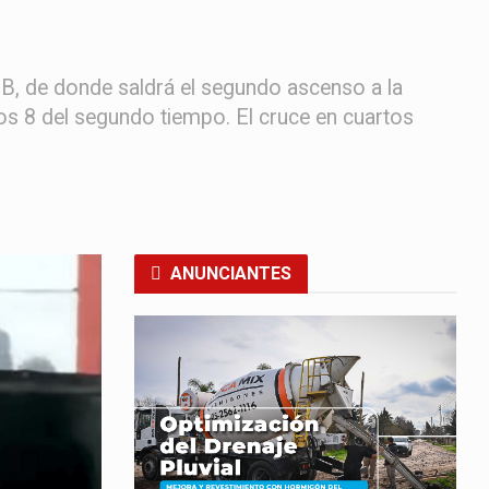
 B, de donde saldrá el segundo ascenso a la
los 8 del segundo tiempo. El cruce en cuartos
ANUNCIANTES