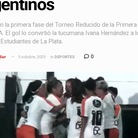
entinos
en la primera fase del Torneo Reducido de la Primera
. El gol lo convirtió la tucumana Ivana Hernández a 
Estudiantes de La Plata.
0
 Sur
5 octubre, 2025
in
DEPORTES