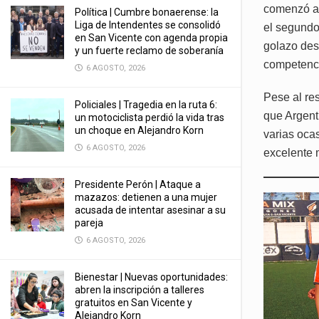
comenzó a 
Política | Cumbre bonaerense: la
Liga de Intendentes se consolidó
el segundo
en San Vicente con agenda propia
golazo des
y un fuerte reclamo de soberanía
competenci
6 AGOSTO, 2026
Pese al re
Policiales | Tragedia en la ruta 6:
que Argent
un motociclista perdió la vida tras
un choque en Alejandro Korn
varias oca
6 AGOSTO, 2026
excelente 
Presidente Perón | Ataque a
mazazos: detienen a una mujer
acusada de intentar asesinar a su
pareja
6 AGOSTO, 2026
Bienestar | Nuevas oportunidades:
abren la inscripción a talleres
gratuitos en San Vicente y
Alejandro Korn