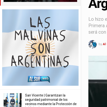
Arg
Lo hizo 
Primera A
será con 
by
Al
San Vicente | Garantizan la
seguridad patrimonial de los
vecinos mediante la Protección de