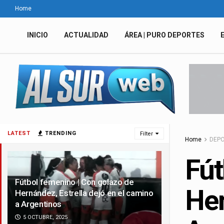
Home
INICIO
ACTUALIDAD
ÁREA | PURO DEPORTES
LATEST
TRENDING
Filter
Home
DEP
Fút
Fútbol femenino | Con golazo de
Her
Hernández, Estrella dejó en el camino
a Argentinos
5 OCTUBRE, 2025