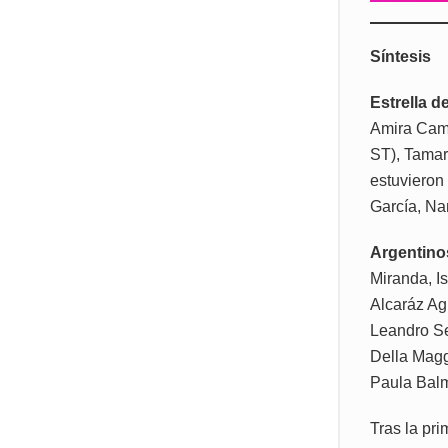
Síntesis
Estrella d
Amira Cama
ST), Tamar
estuvieron
García, Na
Argentino
Miranda, I
Alcaráz Ag
Leandro Se
Della Magg
Paula Bal
Tras la pri