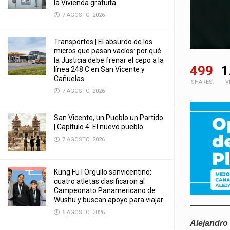
la Vivienda gratuita
7 AGOSTO, 2026
Transportes | El absurdo de los
micros que pasan vacíos: por qué
la Justicia debe frenar el cepo a la
499
1
línea 248 C en San Vicente y
Cañuelas
SHARES
V
7 AGOSTO, 2026
San Vicente, un Pueblo un Partido
| Capítulo 4: El nuevo pueblo
7 AGOSTO, 2026
Kung Fu | Orgullo sanvicentino:
cuatro atletas clasificaron al
Campeonato Panamericano de
Wushu y buscan apoyo para viajar
6 AGOSTO, 2026
Alejandro