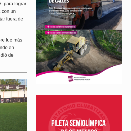
, para lograr
s con un
ar fuera de
pre fue más
ando en
ndió de