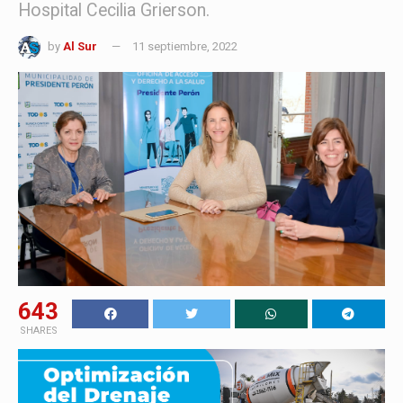
Hospital Cecilia Grierson.
by
Al Sur
11 septiembre, 2022
643
SHARES