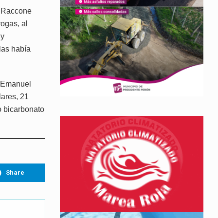
le Raccone
ogas, al
 y
las había
án Emanuel
lares, 21
o bicarbonato
Share