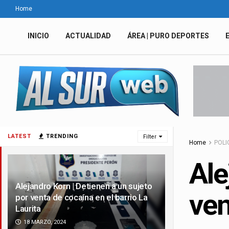
Home
INICIO
ACTUALIDAD
ÁREA | PURO DEPORTES
LATEST
TRENDING
Filter
Home
POLI
Ale
Alejandro Korn | Detienen a un sujeto
ven
por venta de cocaína en el barrio La
Laurita
18 MARZO, 2024