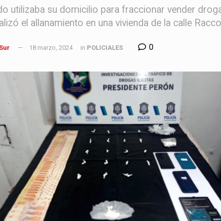
do utilizaba su domicilio para fraccionar vender dro
realizó el allanamiento en una vivienda de la calle Ra
0
 Sur
18 marzo, 2024
in
POLICIALES