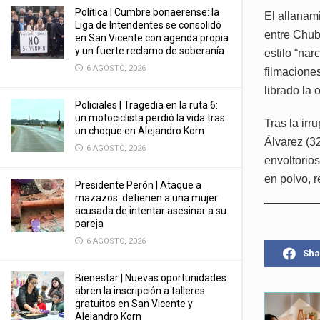
Política | Cumbre bonaerense: la
El allanam
Liga de Intendentes se consolidó
entre Chub
en San Vicente con agenda propia
y un fuerte reclamo de soberanía
estilo “na
6 AGOSTO, 2026
filmacione
librado la 
Policiales | Tragedia en la ruta 6:
un motociclista perdió la vida tras
Tras la irr
un choque en Alejandro Korn
Álvarez (32
6 AGOSTO, 2026
envoltorio
en polvo, r
Presidente Perón | Ataque a
mazazos: detienen a una mujer
acusada de intentar asesinar a su
pareja
6 AGOSTO, 2026
Sha
Bienestar | Nuevas oportunidades:
abren la inscripción a talleres
gratuitos en San Vicente y
Alejandro Korn