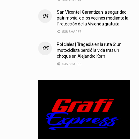
San Vicente | Garantizan la seguridad
patrimonial de los vecinos mediante la
Protección de la Vivienda gratuita
538 SHARES
Policiales | Tragedia en la ruta 6: un
motociclista perdió la vida tras un
choque en Alejandro Korn
535 SHARES