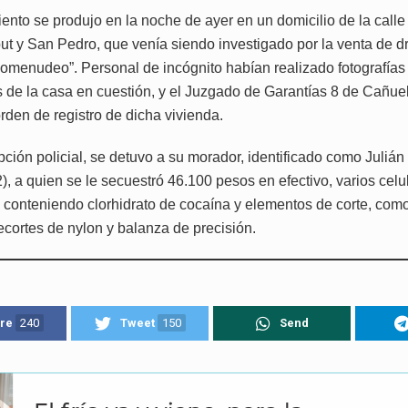
iento se produjo en la noche de ayer en un domicilio de la cal
ut y San Pedro, que venía siendo investigado por la venta de dr
rcomenudeo”. Personal de incógnito habían realizado fotografías
s de la casa en cuestión, y el Juzgado de Garantías 8 de Cañue
orden de registro de dicha vivienda.
upción policial, se detuvo a su morador, identificado como Juli
), a quien se le secuestró 46.100 pesos en efectivo, varios celu
s conteniendo clorhidrato de cocaína y elementos de corte, com
ecortes de nylon y balanza de precisión.
re
240
Tweet
150
Send