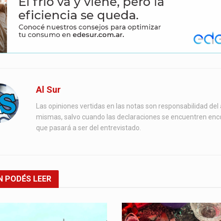
Al Sur
Las opiniones vertidas en las notas son responsabilidad del 
mismas, salvo cuando las declaraciones se encuentren enc
que pasará a ser del entrevistado.
N
PODÉS LEER