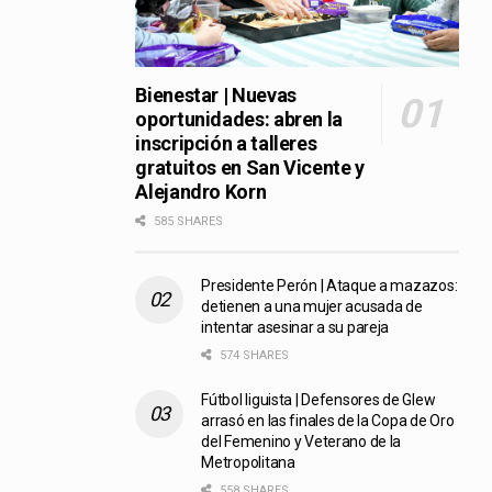
Bienestar | Nuevas
oportunidades: abren la
inscripción a talleres
gratuitos en San Vicente y
Alejandro Korn
585 SHARES
Presidente Perón | Ataque a mazazos:
detienen a una mujer acusada de
intentar asesinar a su pareja
574 SHARES
Fútbol liguista | Defensores de Glew
arrasó en las finales de la Copa de Oro
del Femenino y Veterano de la
Metropolitana
558 SHARES