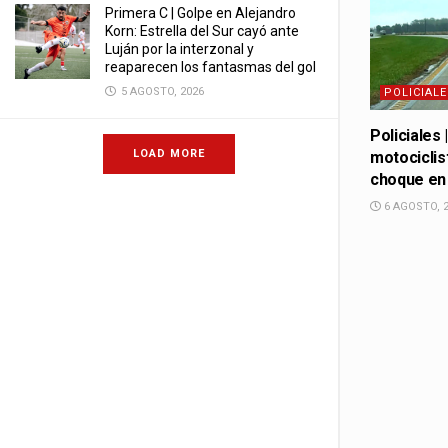
Primera C | Golpe en Alejandro
Korn: Estrella del Sur cayó ante
Luján por la interzonal y
reaparecen los fantasmas del gol
5 AGOSTO, 2026
POLICIALE
Policiales 
LOAD MORE
motociclist
choque en
6 AGOSTO, 