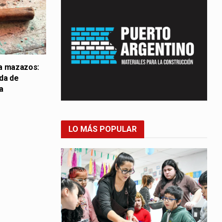
 a mazazos:
da de
a
LO MÁS POPULAR