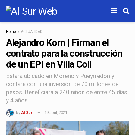
Home
ACTUALIDAD
Alejandro Korn | Firman el
contrato para la construcción
de un EPI en Villa Coll
Estará ubicado en Moreno y Pueyrredón y
contara con una inversión de 70 millones de
pesos. Beneficiará a 240 niños de entre 45 días
y 4 años.
by
Al Sur
19 abril, 2021