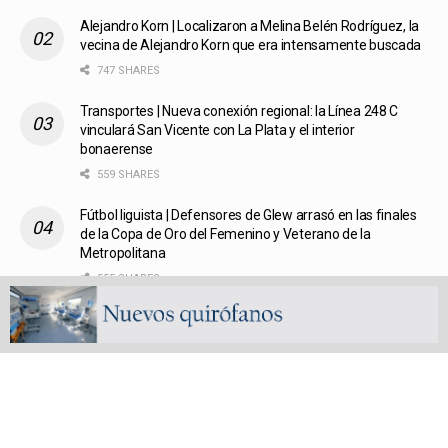
Alejandro Korn | Localizaron a Melina Belén Rodríguez, la
vecina de Alejandro Korn que era intensamente buscada
747 SHARES
Transportes | Nueva conexión regional: la Línea 248 C
vinculará San Vicente con La Plata y el interior
bonaerense
559 SHARES
Fútbol liguista | Defensores de Glew arrasó en las finales
de la Copa de Oro del Femenino y Veterano de la
Metropolitana
555 SHARES
San Vicente, un Pueblo, un Partido | Capítulo 3: El traslado
del pueblo de San Vicente
572 SHARES