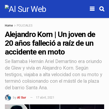
Home
POLICIALES
Alejandro Korn | Un joven de
20 años falleció a raíz de un
accidente en moto
Se llamaba Hernán Ariel Demartino era oriundo
de Glew y vivía en Alejandro Korn. Según
testigos, viajaba a alta velocidad con su moto y
terminó colisionando con el mástil de la plaza
del barrio Santa Ana.
by
Al Sur
17 abril, 2021