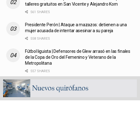
talleres gratuitos en San Vicente y Alejandro Korn
561 SHARES
Presidente Perón | Ataque a mazazos: detienen a una
mujer acusada de intentar asesinar a su pareja
558 SHARES
Fútbol liguista | Defensores de Glew arrasó en las finales
de la Copa de Oro del Femenino y Veterano de la
Metropolitana
557 SHARES
Transportes | Nueva conexión regional: la Línea 248 C
vinculará San Vicente con La Plata y el interior
bonaerense
560 SHARES