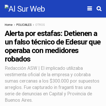
Home
POLICIALES
OTROS
Alerta por estafas: Detienen a
un falso técnico de Edesur que
operaba con medidores
robados
Redacción ASW | El implicado utilizaba
vestimenta oficial de la empresa y cobraba
sumas cercanas a los $300.000 por supuestos
arreglos. Fue capturado in fraganti tras una
serie de denuncias en Capital y Provincia de
Buenos Aires.