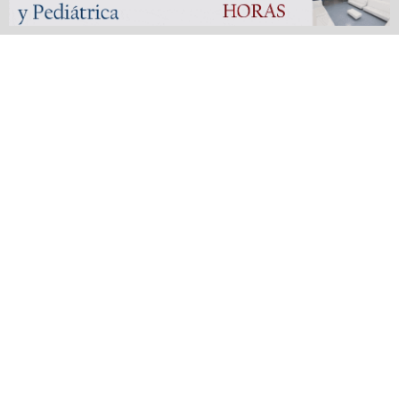
Bienestar | Nuevas oportunidades: abren la inscripción a
talleres gratuitos en San Vicente y Alejandro Korn
593 SHARES
Presidente Perón | Ataque a mazazos: detienen a una
mujer acusada de intentar asesinar a su pareja
580 SHARES
San Vicente | Garantizan la seguridad patrimonial de los
vecinos mediante la Protección de la Vivienda gratuita
562 SHARES
Fútbol liguista | Defensores de Glew arrasó en las finales
de la Copa de Oro del Femenino y Veterano de la
Metropolitana
559 SHARES