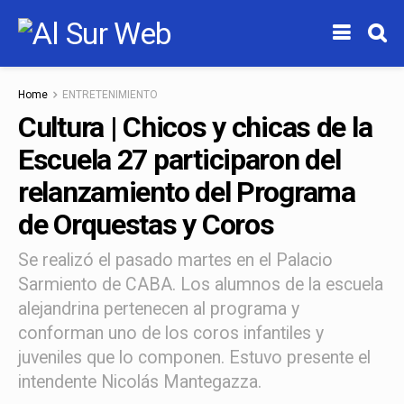
Home
ENTRETENIMIENTO
Cultura | Chicos y chicas de la
Escuela 27 participaron del
relanzamiento del Programa
de Orquestas y Coros
Se realizó el pasado martes en el Palacio
Sarmiento de CABA. Los alumnos de la escuela
alejandrina pertenecen al programa y
conforman uno de los coros infantiles y
juveniles que lo componen. Estuvo presente el
intendente Nicolás Mantegazza.