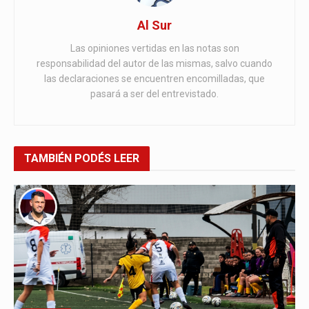
Al Sur
Las opiniones vertidas en las notas son
responsabilidad del autor de las mismas, salvo cuando
las declaraciones se encuentren encomilladas, que
pasará a ser del entrevistado.
TAMBIÉN
PODÉS LEER