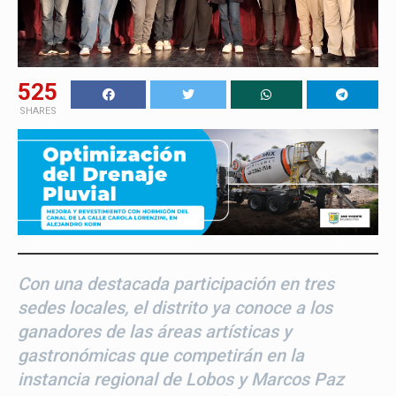
525
SHARES
Con una destacada participación en tres
sedes locales, el distrito ya conoce a los
ganadores de las áreas artísticas y
gastronómicas que competirán en la
instancia regional de Lobos y Marcos Paz