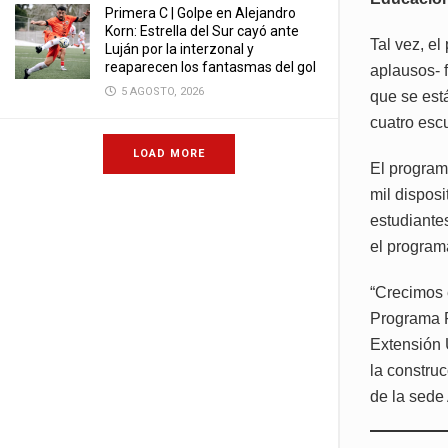
Primera C | Golpe en Alejandro
Korn: Estrella del Sur cayó ante
Tal vez, el
Luján por la interzonal y
reaparecen los fantasmas del gol
aplausos- f
5 AGOSTO, 2026
que se está
cuatro esc
LOAD MORE
El program
mil disposi
estudiante
el progra
“Crecimos 
Programa P
Extensión 
la constru
de la sede 