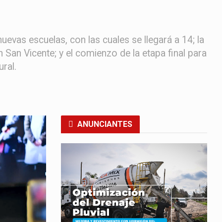
uevas escuelas, con las cuales se llegará a 14; la
 San Vicente; y el comienzo de la etapa final para
ral.
ANUNCIANTES