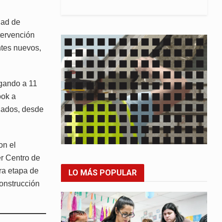
dad de
ntervención
ntes nuevos,
egando a 11
ook a
onados, desde
on el
r Centro de
ra etapa de
LO MÁS POPULAR
construcción