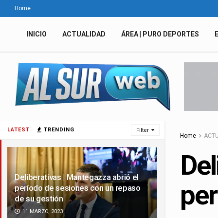
Home
INICIO
ACTUALIDAD
ÁREA | PURO DEPORTES
LATEST
TRENDING
Filter
Home
ACTU
Del
Deliberativas | Mantegazza abrió el
per
período de sesiones con un repaso
de su gestión
11 MARZO, 2023