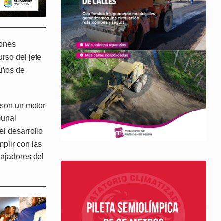
iones
rso del jefe
años de
, son un motor
munal
el desarrollo
plir con las
bajadores del