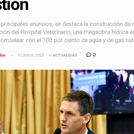
tión
 principales anuncios, se destaca la construcción de n
ión del Hospital Veterinario; una megaobra hídrica en
omselaar con el 100 por ciento de agua y de gas natu
0
 Sur
11 marzo, 2023
in
ACTUALIDAD