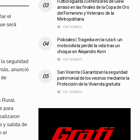
Fútbol liguista | Defensores de Glew
arrasó en las finales de la Copa de Oro
del Femenino y Veterano de la
ar el
Metropolitana
que será
558 SHARES
Policiales | Tragedia en la ruta 6: un
motociclista perdió la vida tras un
choque en Alejandro Korn
535 SHARES
 la seguridad
emás, anunció
San Vicente | Garantizan la seguridad
 de
patrimonial de los vecinos mediante la
Protección de la Vivienda gratuita
531 SHARES
 Rural,
es para
realizaron
a y salida de
n el