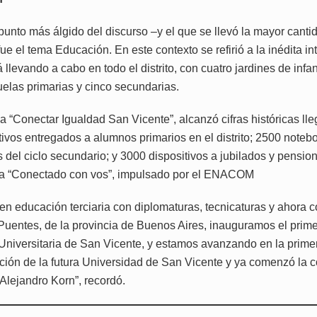
 punto más álgido del discurso –y el que se llevó la mayor canti
ue el tema Educación. En este contexto se refirió a la inédita i
 llevando a cabo en todo el distrito, con cuatro jardines de infa
uelas primarias y cinco secundarias.
a “Conectar Igualdad San Vicente”, alcanzó cifras históricas ll
tivos entregados a alumnos primarios en el distrito; 2500 noteb
s del ciclo secundario; y 3000 dispositivos a jubilados y pensi
ma “Conectado con vos”, impulsado por el ENACOM
en educación terciaria con diplomaturas, tecnicaturas y ahora c
uentes, de la provincia de Buenos Aires, inauguramos el prime
Universitaria de San Vicente, y estamos avanzando en la prime
cción de la futura Universidad de San Vicente y ya comenzó la 
Alejandro Korn”, recordó.