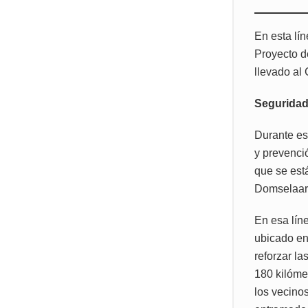
En esta lí
Proyecto d
llevado al
Segurida
Durante es
y prevenci
que se est
Domselaar,
En esa lín
ubicado en
reforzar la
180 kilóme
los vecinos