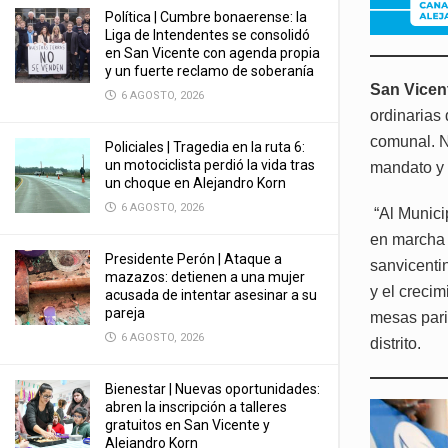
Política | Cumbre bonaerense: la
Liga de Intendentes se consolidó
en San Vicente con agenda propia
y un fuerte reclamo de soberanía
San Vicen
6 AGOSTO, 2026
ordinarias 
comunal. N
Policiales | Tragedia en la ruta 6:
un motociclista perdió la vida tras
mandato y 
un choque en Alejandro Korn
6 AGOSTO, 2026
“Al Municip
en marcha 
Presidente Perón | Ataque a
sanvicenti
mazazos: detienen a una mujer
y el creci
acusada de intentar asesinar a su
pareja
mesas parit
6 AGOSTO, 2026
distrito.
Bienestar | Nuevas oportunidades:
abren la inscripción a talleres
gratuitos en San Vicente y
Alejandro Korn