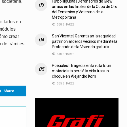
 societaria,
Fútbol liguista | Defensores de Glew
arrasó en las finales de la Copa de Oro
del Femenino y Veterano de la
Metropolitana
dictados en
558 SHARES
 módulos
San Vicente | Garantizan la seguridad
Cómo crear
patrimonial de los vecinos mediante la
n de trámites;
Protección de la Vivienda gratuita
540 SHARES
Policiales | Tragedia en la ruta 6: un
motociclista perdió la vida tras un
choque en Alejandro Korn
535 SHARES
Share