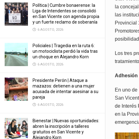
Política | Cumbre bonaerense: la
la conceja
Liga de Intendentes se consolidó
las institu
en San Vicente con agenda propia
y un fuerte reclamo de soberanía
Provincial
6 AGOSTO, 2026
Promotores
posibilidad
Policiales | Tragedia en la ruta 6:
un motociclista perdió la vida tras
Los tres p
un choque en Alejandro Korn
tratamiento
6 AGOSTO, 2026
Adhesión
Presidente Perón | Ataque a
mazazos: detienen a una mujer
En uno de 
acusada de intentar asesinar a su
pareja
San Vicent
6 AGOSTO, 2026
de Interés 
en la Prov
Bienestar | Nuevas oportunidades:
emergencia
abren la inscripción a talleres
gratuitos en San Vicente y
Alejandro Korn