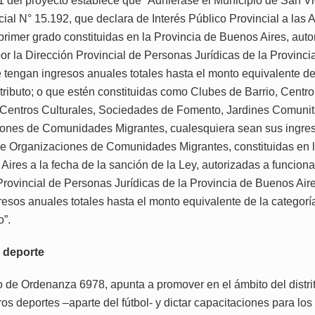
 1 del proyecto establece que “Adhiérase el Municipio de San Vi
cial N° 15.192, que declara de Interés Público Provincial a las
 primer grado constituidas en la Provincia de Buenos Aires, auto
por la Dirección Provincial de Personas Jurídicas de la Provinc
e tengan ingresos anuales totales hasta el monto equivalente de
ributo; o que estén constituidas como Clubes de Barrio, Centro
 Centros Culturales, Sociedades de Fomento, Jardines Comunit
ones de Comunidades Migrantes, cualesquiera sean sus ingres
e Organizaciones de Comunidades Migrantes, constituidas en l
ires a la fecha de la sanción de la Ley, autorizadas a funcionar
Provincial de Personas Jurídicas de la Provincia de Buenos Aire
resos anuales totales hasta el monto equivalente de la categorí
o”.
l deporte
o de Ordenanza 6978, apunta a promover en el ámbito del distri
ros deportes –aparte del fútbol- y dictar capacitaciones para los 