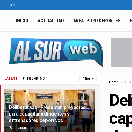
Home
INICIO
ACTUALIDAD
ÁREA | PURO DEPORTES
LATEST
TRENDING
Filter
Home
DEP
Del
Deliberativas | Presentan proyectos
cap
para capacitar a dirigentes y
entrenadores deportivos
22 ABRIL, 2021