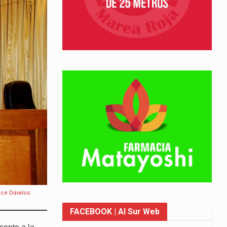
lce Dávalos.
FACEBOOK
| Al Sur Web