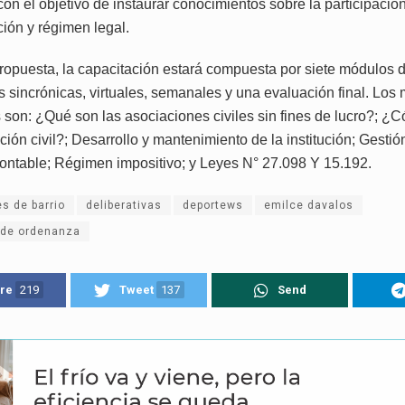
con el objetivo de instaurar conocimientos sobre la participación
ción y régimen legal.
ropuesta, la capacitación estará compuesta por siete módulos 
s sincrónicas, virtuales, semanales y una evaluación final. Los
 son: ¿Qué son las asociaciones civiles sin fines de lucro?; ¿
ión civil?; Desarrollo y mantenimiento de la institución; Gestió
ntable; Régimen impositivo; y Leyes N° 27.098 Y 15.192.
es de barrio
deliberativas
deportews
emilce davalos
 de ordenanza
re
219
Tweet
137
Send