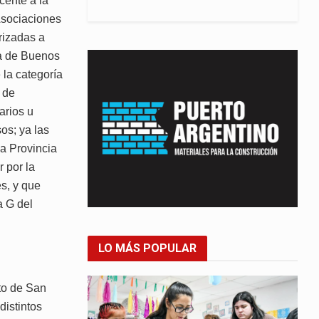
cente a la
 Asociaciones
rizadas a
ia de Buenos
 la categoría
 de
arios u
os; ya las
a Provincia
 por la
s, y que
a G del
LO MÁS POPULAR
to de San
distintos