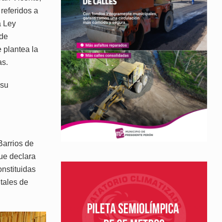
referidos a
a Ley
 de
 plantea la
as.
 su
Barrios de
ue declara
onstituidas
tales de