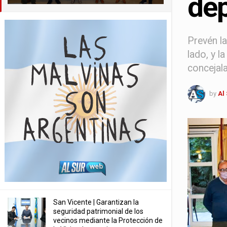
dep
Prevén l
lado, y l
concejal
by
Al
San Vicente | Garantizan la
seguridad patrimonial de los
vecinos mediante la Protección de