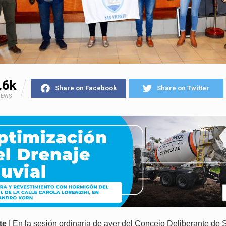
.6k
Share on Facebook
Share on Twitter
IEWS
te
| En la sesión ordinaria de ayer del Concejo Deliberante de 