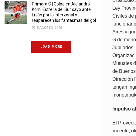
El artículo
Primera C | Golpe en Alejandro
Ley Provin
Korn: Estrella del Sur cayó ante
Luján por la interzonal y
Civiles de
reaparecen los fantasmas del gol
funcionar 
5 AGOSTO, 2026
Aires y qu
G de monot
LOAD MORE
Jubilados,
Organizaci
Mutuales d
de Buenos A
Dirección 
tengan ing
monotribut
Impulso a
El Proyect
Vicente, ot