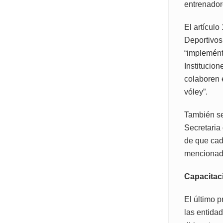
entrenadore
El artícul
Deportivos
“implemént
Institucio
colaboren 
vóley”.
También se
Secretaria
de que cad
mencionad
Capacitaci
El último 
las entida