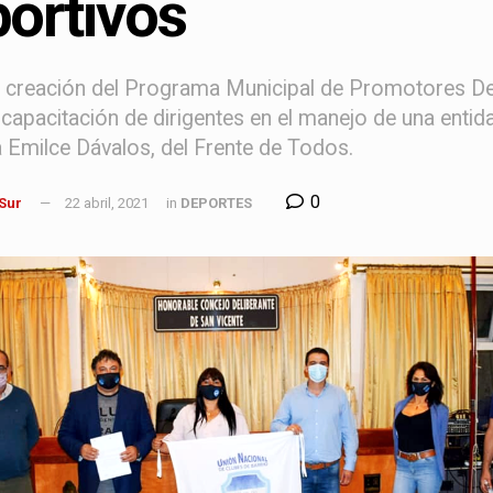
ortivos
a creación del Programa Municipal de Promotores Dep
a capacitación de dirigentes en el manejo de una entid
a Emilce Dávalos, del Frente de Todos.
0
 Sur
22 abril, 2021
in
DEPORTES