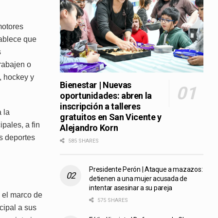
motores
tablece que
s
trabajen o
, hockey y
Bienestar | Nuevas
oportunidades: abren la
inscripción a talleres
 la
gratuitos en San Vicente y
pales, a fin
Alejandro Korn
s deportes
585 SHARES
Presidente Perón | Ataque a mazazos:
detienen a una mujer acusada de
intentar asesinar a su pareja
 el marco de
575 SHARES
cipal a sus