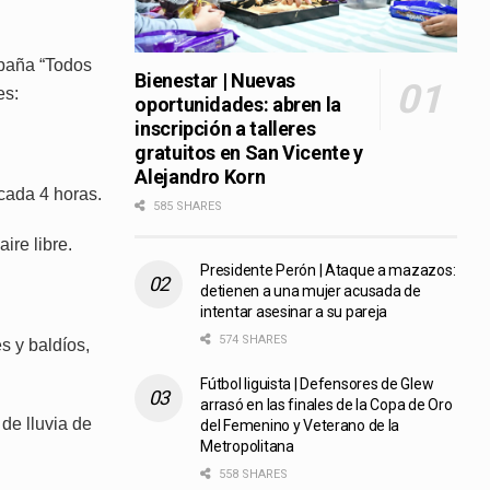
mpaña “Todos
Bienestar | Nuevas
es:
oportunidades: abren la
inscripción a talleres
gratuitos en San Vicente y
Alejandro Korn
 cada 4 horas.
585 SHARES
ire libre.
Presidente Perón | Ataque a mazazos:
detienen a una mujer acusada de
intentar asesinar a su pareja
574 SHARES
es y baldíos,
Fútbol liguista | Defensores de Glew
arrasó en las finales de la Copa de Oro
de lluvia de
del Femenino y Veterano de la
Metropolitana
558 SHARES