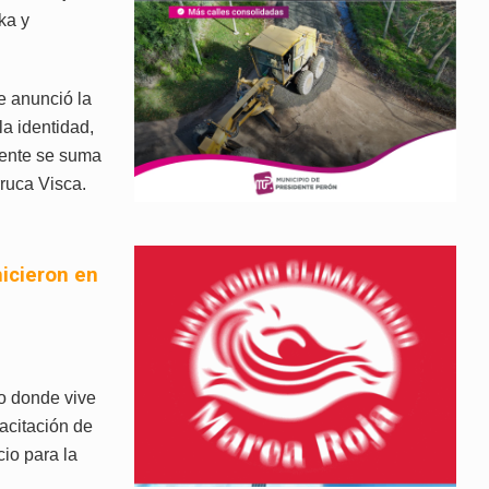
ka y
e anunció la
la identidad,
iente se suma
ruca Visca.
hicieron en
io donde vive
acitación de
io para la