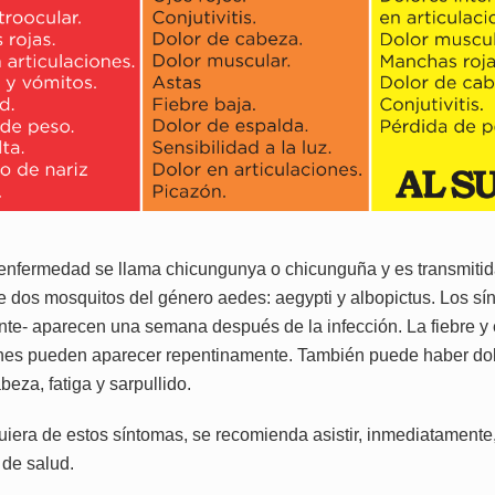
 enfermedad se llama chicungunya o chicunguña y es transmitid
e dos mosquitos del género aedes: aegypti y albopictus. Los sí
te- aparecen una semana después de la infección. La fiebre y e
ones pueden aparecer repentinamente. También puede haber dol
beza, fatiga y sarpullido.
uiera de estos síntomas, se recomienda asistir, inmediatamente,
 de salud.