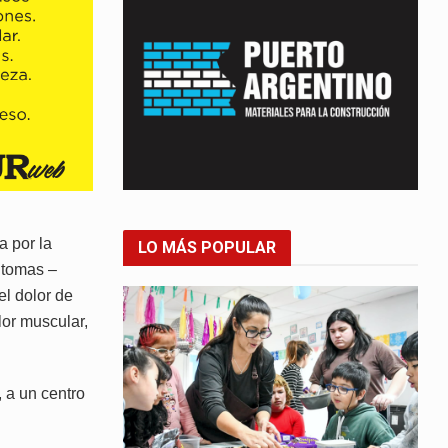
a por la
LO MÁS POPULAR
ntomas –
l dolor de
or muscular,
 a un centro