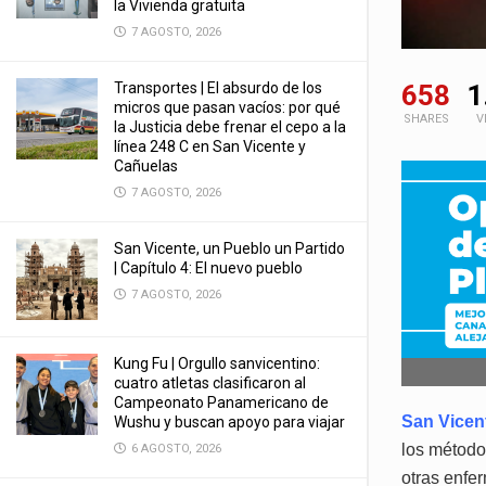
la Vivienda gratuita
7 AGOSTO, 2026
Transportes | El absurdo de los
658
1
micros que pasan vacíos: por qué
SHARES
V
la Justicia debe frenar el cepo a la
línea 248 C en San Vicente y
Cañuelas
7 AGOSTO, 2026
San Vicente, un Pueblo un Partido
| Capítulo 4: El nuevo pueblo
7 AGOSTO, 2026
Kung Fu | Orgullo sanvicentino:
cuatro atletas clasificaron al
Campeonato Panamericano de
San Vicen
Wushu y buscan apoyo para viajar
los método
6 AGOSTO, 2026
otras enfe