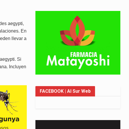
des aegypti,
culaciones. En
eden llevar a
aegypti. Si
na. Incluyen
FACEBOOK
| Al Sur Web