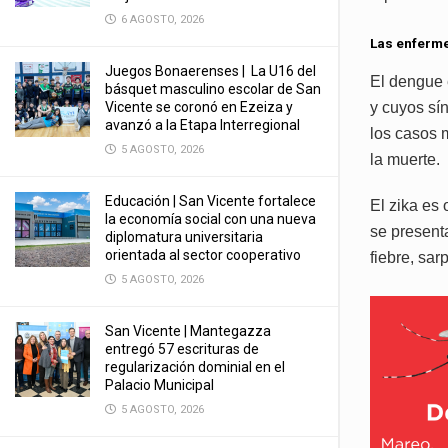
6 AGOSTO, 2026
Las enferm
Juegos Bonaerenses | La U16 del
El dengue 
básquet masculino escolar de San
Vicente se coronó en Ezeiza y
y cuyos sín
avanzó a la Etapa Interregional
los casos 
5 AGOSTO, 2026
la muerte.
Educación | San Vicente fortalece
El zika es 
la economía social con una nueva
se present
diplomatura universitaria
orientada al sector cooperativo
fiebre, sar
5 AGOSTO, 2026
San Vicente | Mantegazza
entregó 57 escrituras de
regularización dominial en el
Palacio Municipal
5 AGOSTO, 2026