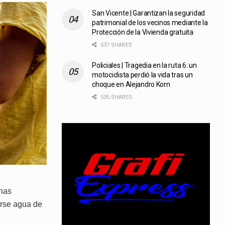
San Vicente | Garantizan la seguridad
patrimonial de los vecinos mediante la
Protección de la Vivienda gratuita
537 SHARES
Policiales | Tragedia en la ruta 6: un
motociclista perdió la vida tras un
choque en Alejandro Korn
535 SHARES
inas
arse agua de