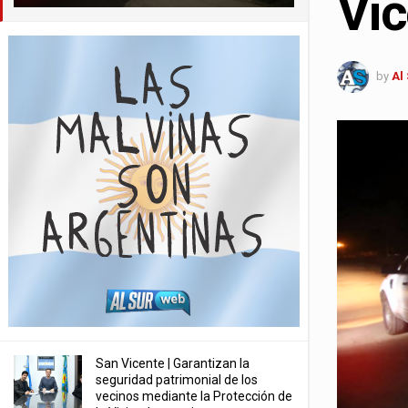
Vic
by
Al
San Vicente | Garantizan la
seguridad patrimonial de los
vecinos mediante la Protección de