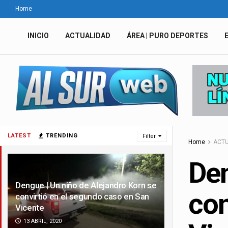
Home
INICIO
ACTUALIDAD
ÁREA | PURO DEPORTES
LATEST
TRENDING
Filter
Home
ACTU
Den
Dengue | Un niño de Alejandro Korn se
con
convirtió en el segundo caso en San
Vicente
13 ABRIL, 2020