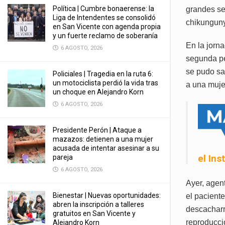
Política | Cumbre bonaerense: la
grandes se
Liga de Intendentes se consolidó
chikungun
en San Vicente con agenda propia
y un fuerte reclamo de soberanía
En la jorn
6 AGOSTO, 2026
segunda per
se pudo sa
Policiales | Tragedia en la ruta 6:
un motociclista perdió la vida tras
a una muje
un choque en Alejandro Korn
6 AGOSTO, 2026
Presidente Perón | Ataque a
mazazos: detienen a una mujer
acusada de intentar asesinar a su
el Ins
pareja
6 AGOSTO, 2026
Ayer, agen
Bienestar | Nuevas oportunidades:
el pacient
abren la inscripción a talleres
descacharr
gratuitos en San Vicente y
reproducci
Alejandro Korn