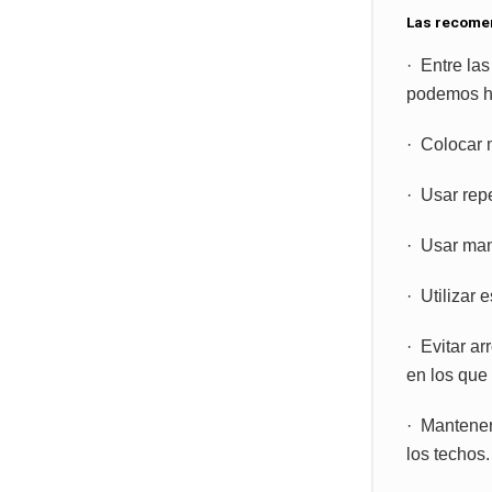
Las recome
· Entre la
podemos ha
· Colocar 
· Usar rep
· Usar mang
· Utilizar 
· Evitar ar
en los que
· Mantener
los techos.