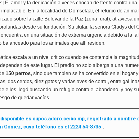
r
| El amor y la dedicación a veces chocan de frente contra una 
implacable. En la localidad de Domselaar, el refugio de anima
bicado sobre la calle Bulevar de la Paz (zona rural), atraviesa u
 profundas desde su fundación. Su titular, la señora Gladys del
encuentra en una situación de extrema urgencia debido a la falt
o balanceado para los animales que allí residen.
ática escala a un nivel crítico cuando se contempla la magnitud
dependen de este lugar. El predio no solo alberga a una nume
 de
150 perros
, sino que también se ha convertido en el hogar y
as, dos cerdos, diez gatos y varias aves de corral, entre gallina
e ellos llegó buscando un refugio contra el abandono, y hoy su
iesgo de quedar vacíos.
s disponible es cupos.adoro.ceibo.mp, registrado a nombre 
n Gómez, cuyo teléfono es el 2224 54-8735
.