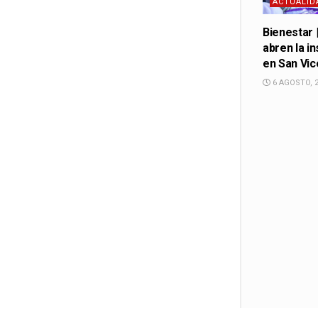
ACTUALID
Bienestar 
abren la in
en San Vic
6 AGOSTO, 