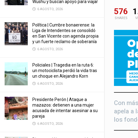
Wushu y buscan apoyo para viajar
576
1
6 AGOSTO, 2026
SHARES
V
Política | Cumbre bonaerense: la
Liga de Intendentes se consolidó
en San Vicente con agenda propia
y un fuerte reclamo de soberanía
6 AGOSTO, 2026
Policiales | Tragedia en la ruta 6:
un motociclista perdió la vida tras
un choque en Alejandro Korn
6 AGOSTO, 2026
Presidente Perón | Ataque a
Con más
mazazos: detienen a una mujer
apela a 
acusada de intentar asesinar a su
pareja
los fond
6 AGOSTO, 2026