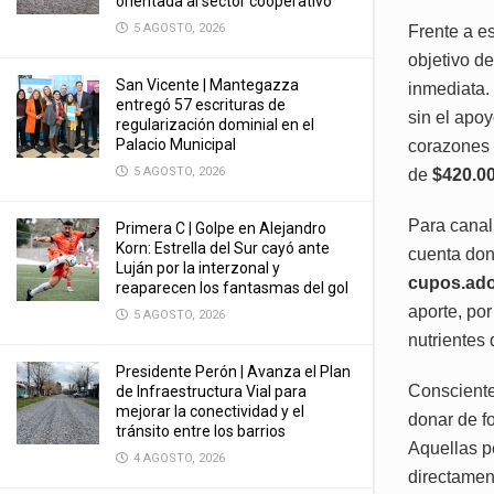
orientada al sector cooperativo
5 AGOSTO, 2026
Frente a e
objetivo d
San Vicente | Mantegazza
inmediata.
entregó 57 escrituras de
sin el apoy
regularización dominial en el
Palacio Municipal
corazones 
5 AGOSTO, 2026
de
$420.0
Para canal
Primera C | Golpe en Alejandro
Korn: Estrella del Sur cayó ante
cuenta dond
Luján por la interzonal y
cupos.ado
reaparecen los fantasmas del gol
aporte, po
5 AGOSTO, 2026
nutrientes 
Presidente Perón | Avanza el Plan
Consciente
de Infraestructura Vial para
mejorar la conectividad y el
donar de f
tránsito entre los barrios
Aquellas p
4 AGOSTO, 2026
directamen