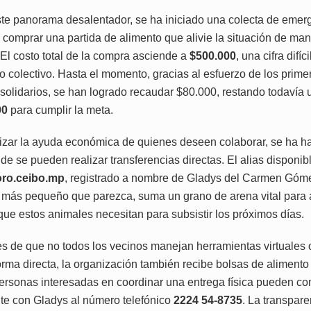
ste panorama desalentador, se ha iniciado una colecta de emer
e comprar una partida de alimento que alivie la situación de ma
 El costo total de la compra asciende a
$500.000
, una cifra difí
o colectivo. Hasta el momento, gracias al esfuerzo de los prime
solidarios, se han logrado recaudar $80.000, restando todavía
00
para cumplir la meta.
izar la ayuda económica de quienes deseen colaborar, se ha ha
e se pueden realizar transferencias directas. El alias disponib
ro.ceibo.mp
, registrado a nombre de Gladys del Carmen Góm
r más pequeño que parezca, suma un grano de arena vital para 
que estos animales necesitan para subsistir los próximos días.
s de que no todos los vecinos manejan herramientas virtuales o
orma directa, la organización también recibe bolsas de aliment
ersonas interesadas en coordinar una entrega física pueden c
te con Gladys al número telefónico
2224 54-8735
. La transpare