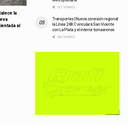
Metropolitana
557 SHARES
talece la
ueva
Transportes | Nueva conexión regional:
la Línea 248 C vinculará San Vicente
ientada al
con La Plata y el interior bonaerense
560 SHARES