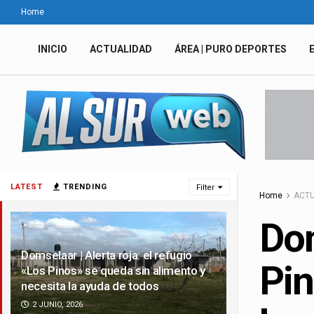
Home
INICIO
ACTUALIDAD
ÁREA | PURO DEPORTES
LATEST
TRENDING
Filter
Home
ACTU
Dom
Domselaar | Alerta roja: el refugio
Pin
«Los Pinos» se queda sin alimento y
necesita la ayuda de todos
2 JUNIO, 2026