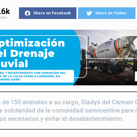
.6k
Share on Facebook
Share on Twitter
IEWS
 de 150 animales a su cargo, Gladys del Carmen
la solidaridad de la comunidad sanvicentina para
os necesarios y evitar el desabastecimiento.