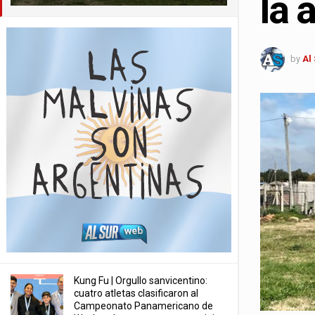
la 
by
Al
Kung Fu | Orgullo sanvicentino:
cuatro atletas clasificaron al
Campeonato Panamericano de