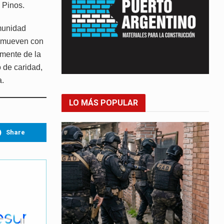
s Pinos.
omunidad
e mueven con
amente de la
 de caridad,
a.
LO MÁS POPULAR
Share