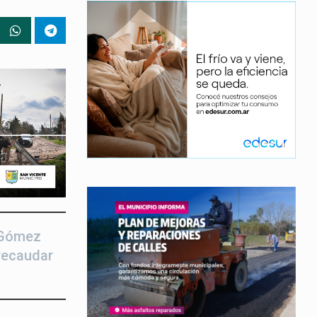
 Gómez
 recaudar