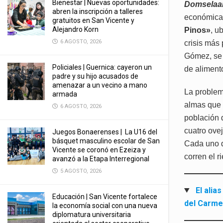
Bienestar | Nuevas oportunidades:
Domselaa
abren la inscripción a talleres
económica 
gratuitos en San Vicente y
Alejandro Korn
Pinos»
, u
6 AGOSTO, 2026
crisis más
Gómez, se 
Policiales | Guernica: cayeron un
de aliment
padre y su hijo acusados de
amenazar a un vecino a mano
La problem
armada
almas que 
6 AGOSTO, 2026
población
cuatro ovej
Juegos Bonaerenses | La U16 del
básquet masculino escolar de San
Cada uno d
Vicente se coronó en Ezeiza y
corren el r
avanzó a la Etapa Interregional
5 AGOSTO, 2026
El alia
Educación | San Vicente fortalece
del Carme
la economía social con una nueva
diplomatura universitaria