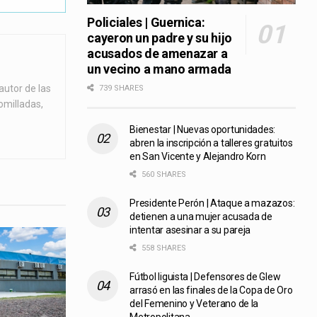
Policiales | Guernica:
cayeron un padre y su hijo
acusados de amenazar a
un vecino a mano armada
autor de las
739 SHARES
omilladas,
Bienestar | Nuevas oportunidades:
abren la inscripción a talleres gratuitos
en San Vicente y Alejandro Korn
560 SHARES
Presidente Perón | Ataque a mazazos:
detienen a una mujer acusada de
intentar asesinar a su pareja
558 SHARES
Fútbol liguista | Defensores de Glew
arrasó en las finales de la Copa de Oro
del Femenino y Veterano de la