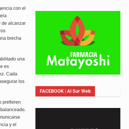
gencia con el
nera
cil de alcanzar
ros
 una brecha
bilitado una
le es
ez. Cada
asegurar los
FACEBOOK
| Al Sur Web
 prefieren
o balanceado.
omunicarse
ncia y el