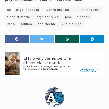
Tags:
angel pessacg
avanza libertad
elecciones 2021
franc primozic
jorge zatloukar
jose luis espert
paso
politica
san vicente
virginia lugo