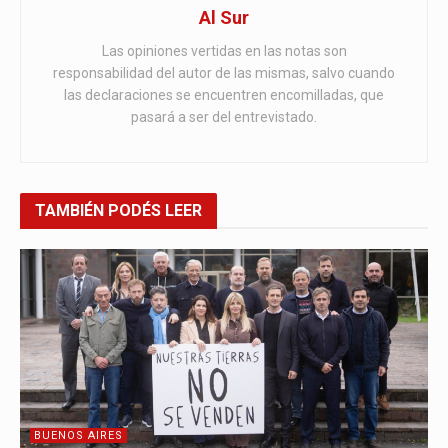
Al Sur
Las opiniones vertidas en las notas son
responsabilidad del autor de las mismas, salvo cuando
las declaraciones se encuentren encomilladas, que
pasará a ser del entrevistado.
TAMBIÉN
PODÉS LEER
BUENOS AIRES