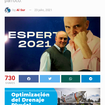
párroco.
by
Al Sur
23 julio, 2021
730
SHARES