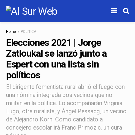
Home
POLITICA
Elecciones 2021 | Jorge
Zatloukal se lanzó junto a
Espert con una lista sin
políticos
El dirigente fomentista rural abrió el fuego con
una nómina integrada pos vecinos que no
militan en la política. Lo acompañarán Virginia
Lugo, otra ruralista, y Ángel Pessacg, un vecino
de Alejandro Korn. Como candidato a
concejero escolar irá Franc Primozic, un cura