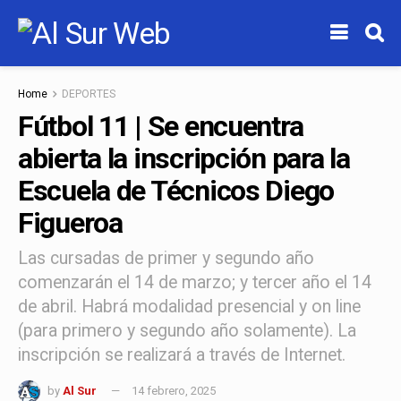
Home
DEPORTES
Fútbol 11 | Se encuentra
abierta la inscripción para la
Escuela de Técnicos Diego
Figueroa
Las cursadas de primer y segundo año
comenzarán el 14 de marzo; y tercer año el 14
de abril. Habrá modalidad presencial y on line
(para primero y segundo año solamente). La
inscripción se realizará a través de Internet.
by
Al Sur
14 febrero, 2025