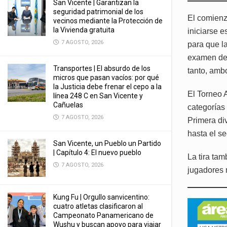
San Vicente | Garantizan la
seguridad patrimonial de los
El comienz
vecinos mediante la Protección de
la Vivienda gratuita
iniciarse e
7 AGOSTO, 2026
para que l
examen de 
Transportes | El absurdo de los
tanto, amb
micros que pasan vacíos: por qué
la Justicia debe frenar el cepo a la
El Torneo 
línea 248 C en San Vicente y
Cañuelas
categorías
7 AGOSTO, 2026
Primera div
hasta el se
San Vicente, un Pueblo un Partido
| Capítulo 4: El nuevo pueblo
La tira tam
7 AGOSTO, 2026
jugadores 
Kung Fu | Orgullo sanvicentino:
cuatro atletas clasificaron al
Campeonato Panamericano de
Wushu y buscan apoyo para viajar