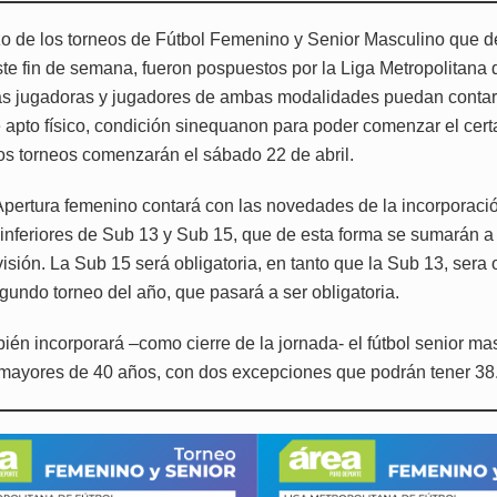
o de los torneos de Fútbol Femenino y Senior Masculino que d
ste fin de semana, fueron pospuestos por la Liga Metropolitana 
as jugadoras y jugadores de ambas modalidades puedan contar
apto físico, condición sinequanon para poder comenzar el cert
os torneos comenzarán el sábado 22 de abril.
Apertura femenino contará con las novedades de la incorporació
 inferiores de Sub 13 y Sub 15, que de esta forma se sumarán a
isión. La Sub 15 será obligatoria, en tanto que la Sub 13, sera o
gundo torneo del año, que pasará a ser obligatoria.
bién incorporará –como cierre de la jornada- el fútbol senior ma
mayores de 40 años, con dos excepciones que podrán tener 38