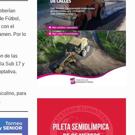
eberían
de Fútbol,
 con el
amen. Por lo
n de las
 la Sub 17 y
ptativa,
sculino, para
.