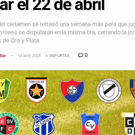
ar el 22 de abril
 del certamen se retrasó una semana más para que jug
neos se disputarán en la misma tira, cerrando la jor
 de Oro y Plata.
0
 Sur
13 abril, 2023
in
DEPORTES