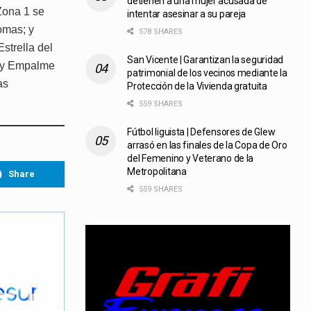
detienen a una mujer acusada de
Zona 1 se
intentar asesinar a su pareja
omas; y
578 SHARES
strella del
San Vicente | Garantizan la seguridad
; y Empalme
patrimonial de los vecinos mediante la
as
Protección de la Vivienda gratuita
559 SHARES
Fútbol liguista | Defensores de Glew
arrasó en las finales de la Copa de Oro
del Femenino y Veterano de la
Metropolitana
Share
559 SHARES