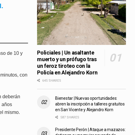
l.
Policiales | Un asaltante
nso de 10 y
muerto y un prófugo tras
un feroz tiroteo con la
Policía en Alejandro Korn
 minutos, con
645 SHARES
en deberán
Bienestar | Nuevas oportunidades:
abren la inscripción a talleres gratuitos
n años
en San Vicente y Alejandro Korn
del mismo.
587 SHARES
Presidente Perón | Ataque a mazazos: