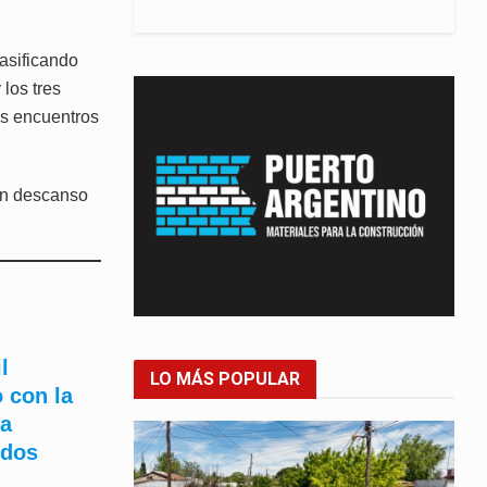
asificando
los tres
es encuentros
un descanso
l
LO MÁS POPULAR
 con la
ra
idos
n