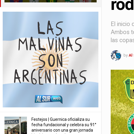
rod
El inicio
Ambos tor
las copas
by
Al
Festejos | Guernica oficializa su
fecha fundacional y celebra su 91°
aniversario con una gran jornada