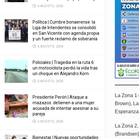
6 AGOSTO, 2026
Política | Cumbre bonaerense: la
Liga de Intendentes se consolidó
en San Vicente con agenda propia
y un fuerte reclamo de soberanía
6 AGOSTO, 2026
Policiales | Tragedia en la ruta 6:
un motociclista perdió la vida tras
un choque en Alejandro Korn
6 AGOSTO, 2026
La Zona 1 
Presidente Perón | Ataque a
mazazos: detienen a una mujer
Brown), La
acusada de intentar asesinar a su
Esperanza 
pareja
6 AGOSTO, 2026
La Zona 2,
(Brandsen)
Bienestar | Nuevas oportunidades: