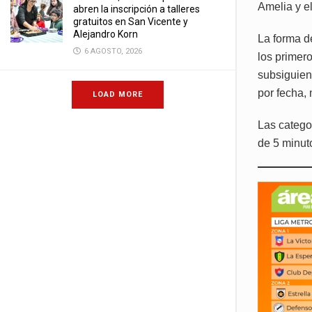
Amelia y e
abren la inscripción a talleres
gratuitos en San Vicente y
Alejandro Korn
La forma d
6 AGOSTO, 2026
los primer
subsiguien
por fecha, 
LOAD MORE
Las catego
de 5 minuto