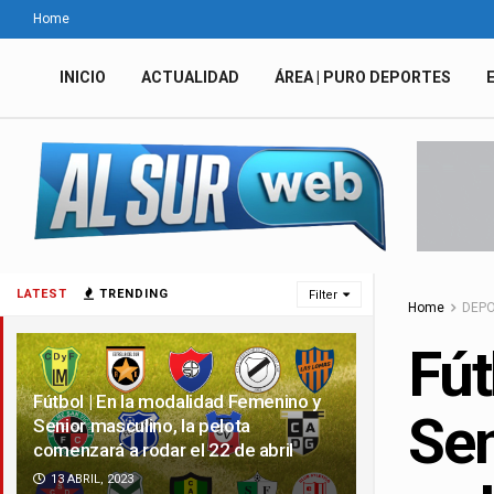
Home
INICIO
ACTUALIDAD
ÁREA | PURO DEPORTES
LATEST
TRENDING
Filter
Home
DEP
Fút
Fútbol | En la modalidad Femenino y
Sen
Senior masculino, la pelota
comenzará a rodar el 22 de abril
13 ABRIL, 2023