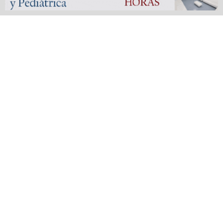
vinculará San Vicente con La Plata y el interior
bonaerense
559 SHARES
Fútbol liguista | Defensores de Glew arrasó en las finales
de la Copa de Oro del Femenino y Veterano de la
Metropolitana
555 SHARES
San Vicente, un Pueblo, un Partido | Capítulo 3: El traslado
del pueblo de San Vicente
572 SHARES
San Vicente en penumbras digitales: Telecentro dejó sin
servicio a cientos de usuarios y nadie da la cara
520 SHARES