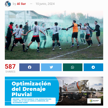
by
Al Sur
10 junio, 2024
587
SHARES