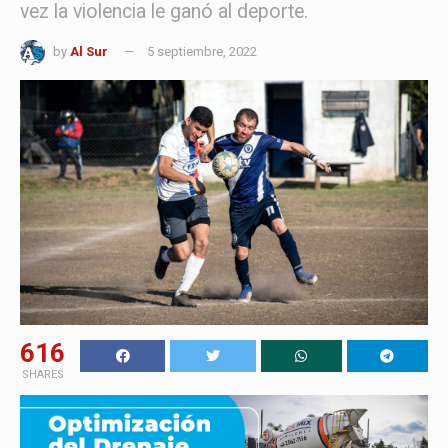
vez la violencia le ganó al deporte.
by
Al Sur
5 septiembre, 2022
616
SHARES