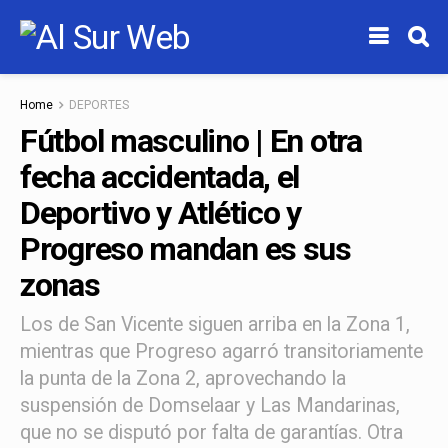
Home
DEPORTES
Fútbol masculino | En otra
fecha accidentada, el
Deportivo y Atlético y
Progreso mandan es sus
zonas
Los de San Vicente siguen arriba en la Zona 1,
mientras que Progreso agarró transitoriamente
la punta de la Zona 2, aprovechando la
suspensión de Domselaar y Las Mandarinas,
que no se disputó por falta de garantías. Otra