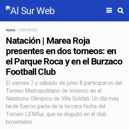
Home
DEPORTES
Natación | Marea Roja
presentes en dos torneos: en
el Parque Roca y en el Burzaco
Football Club
El viernes 7 y sábado de junio 8 participaron del
Torneo Metropolitano de Invierno en el
Natatorio Olímpico de Villa Soldati. Un día más
tarde fueron parte de la tercera fecha del
Torneo LENSur, que se disputó en el club
browniano.