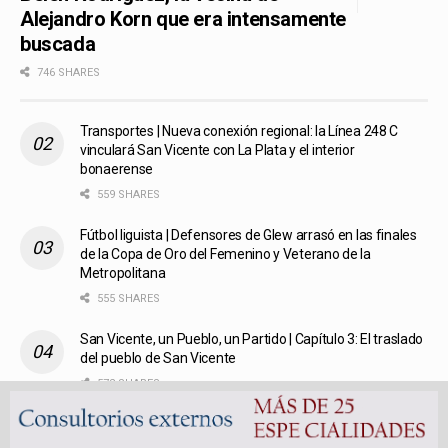
Alejandro Korn que era intensamente
buscada
746 SHARES
Transportes | Nueva conexión regional: la Línea 248 C
vinculará San Vicente con La Plata y el interior
bonaerense
559 SHARES
Fútbol liguista | Defensores de Glew arrasó en las finales
de la Copa de Oro del Femenino y Veterano de la
Metropolitana
555 SHARES
San Vicente, un Pueblo, un Partido | Capítulo 3: El traslado
del pueblo de San Vicente
572 SHARES
San Vicente en penumbras digitales: Telecentro dejó sin
servicio a cientos de usuarios y nadie da la cara