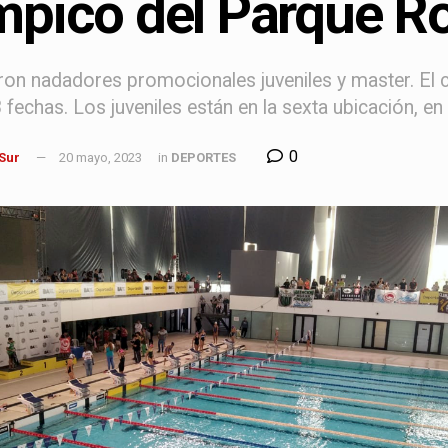
mpico del Parque R
ron nadadores promocionales juveniles y master. El 
8 fechas. Los juveniles están en la sexta ubicación, en
0
 Sur
20 mayo, 2023
in
DEPORTES