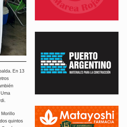
palda. En 13
etros
También
l, Uma
di.
Morillo
 dos quintos