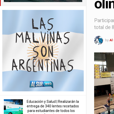
olí
Participa
total de 
by
Al
Educación y Salud | Realizarán la
entrega de 340 lentes recetados
para estudiantes de todos los