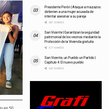
Presidente Perón | Ataque a mazazos:
detienen a una mujer acusada de
intentar asesinar a su pareja
581 SHARES
San Vicente | Garantizan la seguridad
patrimonial de los vecinos mediante la
Protección de la Vivienda gratuita
577 SHARES
San Vicente, un Pueblo un Partido |
Capítulo 4: El nuevo pueblo
560 SHARES
to en 50