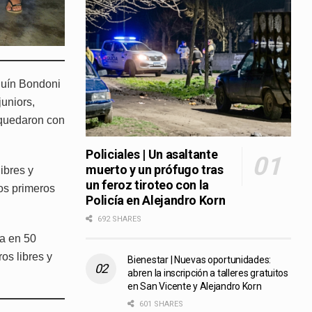
quín Bondoni
juniors,
 quedaron con
Policiales | Un asaltante
muerto y un prófugo tras
ibres y
un feroz tiroteo con la
os primeros
Policía en Alejandro Korn
692 SHARES
a en 50
os libres y
Bienestar | Nuevas oportunidades:
abren la inscripción a talleres gratuitos
en San Vicente y Alejandro Korn
601 SHARES