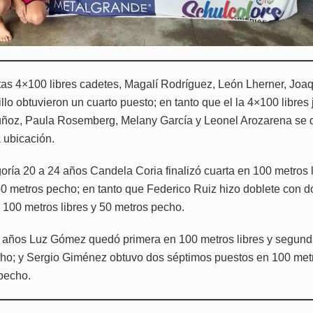
tas 4×100 libres cadetes, Magalí Rodríguez, León Lherner, Joa
lo obtuvieron un cuarto puesto; en tanto que el la 4×100 libres 
ñoz, Paula Rosemberg, Melany García y Leonel Arozarena se
 ubicación.
oría 20 a 24 años Candela Coria finalizó cuarta en 100 metros l
50 metros pecho; en tanto que Federico Ruiz hizo doblete con d
 100 metros libres y 50 metros pecho.
 años Luz Gómez quedó primera en 100 metros libres y segund
ho; y Sergio Giménez obtuvo dos séptimos puestos en 100 metr
pecho.