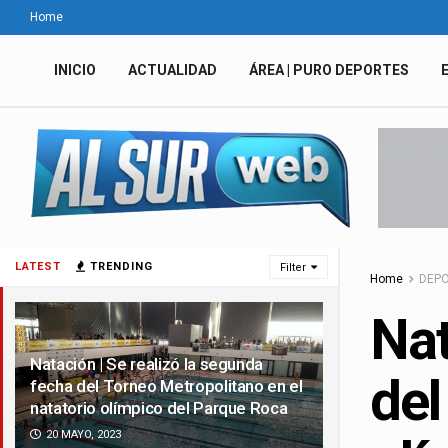
Home
INICIO
ACTUALIDAD
ÁREA | PURO DEPORTES
LATEST
TRENDING
Filter
Home
DEP
Nat
Natación | Se realizó la segunda
del
fecha del Torneo Metropolitano en el
natatorio olímpico del Parque Roca
20 MAYO, 2023