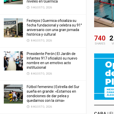
niveles en Guernica
9 AGOSTO, 2026
Festejos | Guernica oficializa su
fecha fundacional y celebra su 91°
aniversario con una gran jornada
histórica y cultural
740
2
8 AGOSTO, 2026
SHARES
V
Presidente Perón | El Jardín de
Infantes 917 oficializó su nuevo
nombre en un emotivo acto
institucional
8 AGOSTO, 2026
Fútbol femenino | Estrella del Sur
sueña en grande: «Estamos en
condiciones de dar pelea y
quedarnos con la cima»
8 AGOSTO, 2026
CABA
| El