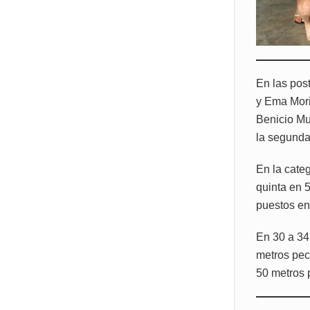
En las pos
y Ema Moril
Benicio Mu
la segunda
En la categ
quinta en 
puestos en
En 30 a 34
metros pec
50 metros 