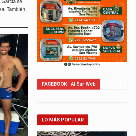
 García se
osa. También
FACEBOOK
| Al Sur Web
LO MÁS POPULAR