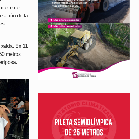
ímpico del
ización de la
res
spalda. En 11
 50 metros
ariposa.