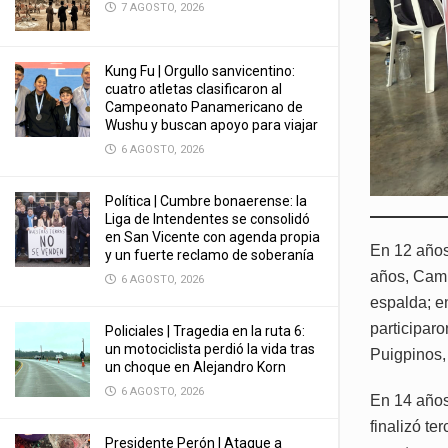
7 AGOSTO, 2026
Kung Fu | Orgullo sanvicentino:
cuatro atletas clasificaron al
Campeonato Panamericano de
Wushu y buscan apoyo para viajar
6 AGOSTO, 2026
Política | Cumbre bonaerense: la
Liga de Intendentes se consolidó
en San Vicente con agenda propia
En 12 años
y un fuerte reclamo de soberanía
años, Cami
6 AGOSTO, 2026
espalda; e
participaro
Policiales | Tragedia en la ruta 6:
un motociclista perdió la vida tras
Puigpinos,
un choque en Alejandro Korn
6 AGOSTO, 2026
En 14 años
finalizó t
Presidente Perón | Ataque a