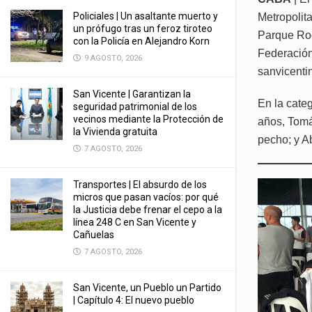
Policiales | Un asaltante muerto y
Metropolit
un prófugo tras un feroz tiroteo
Parque Roca
con la Policía en Alejandro Korn
Federación
9 AGOSTO, 2026
sanvicenti
San Vicente | Garantizan la
En la cate
seguridad patrimonial de los
vecinos mediante la Protección de
años, Tomá
la Vivienda gratuita
pecho; y A
7 AGOSTO, 2026
Transportes | El absurdo de los
micros que pasan vacíos: por qué
la Justicia debe frenar el cepo a la
línea 248 C en San Vicente y
Cañuelas
7 AGOSTO, 2026
San Vicente, un Pueblo un Partido
| Capítulo 4: El nuevo pueblo