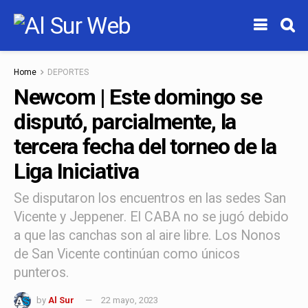
Home
DEPORTES
Newcom | Este domingo se
disputó, parcialmente, la
tercera fecha del torneo de la
Liga Iniciativa
Se disputaron los encuentros en las sedes San
Vicente y Jeppener. El CABA no se jugó debido
a que las canchas son al aire libre. Los Nonos
de San Vicente continúan como únicos
punteros.
by
Al Sur
22 mayo, 2023