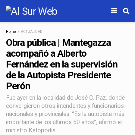
Home
ACTUALIDAD
Obra pública | Mantegazza
acompañó a Alberto
Fernández en la supervisión
de la Autopista Presidente
Perón
Fue ayer en la localidad de José C. Paz, donde
convergieron otros intendentes y funcionarios
nacionales y provinciales. “Es la autopista más
importante de los últimos 50 años”, afirmó el
ministro Katopodis.