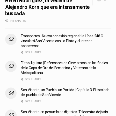
Belén Rodríguez, la vecina de
Alejandro Korn que era intensamente
buscada
746 SHARES
Transportes | Nueva conexión regional: la Línea 248 C
vinculará San Vicente con La Plata y el interior
bonaerense
559 SHARES
Fútbol liguista | Defensores de Glew arrasó en las finales
de la Copa de Oro del Femenino y Veterano de la
Metropolitana
555 SHARES
San Vicente, un Pueblo, un Partido | Capítulo 3: El traslado
del pueblo de San Vicente
572 SHARES
San Vicente en penumbras digitales: Telecentro dejó sin