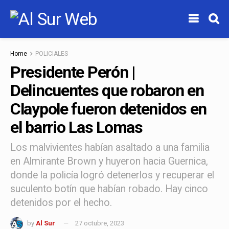
Home
POLICIALES
Presidente Perón |
Delincuentes que robaron en
Claypole fueron detenidos en
el barrio Las Lomas
Los malvivientes habían asaltado a una familia
en Almirante Brown y huyeron hacia Guernica,
donde la policía logró detenerlos y recuperar el
suculento botín que habían robado. Hay cinco
detenidos por el hecho.
by
Al Sur
27 octubre, 2023