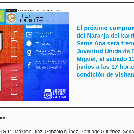
El próximo compro
del Naranja del barr
Santa Ana será fren
Juventud Unida de 
Miguel, el sábado 1
junios a las 17 hora
condición de visitan
nes
el Sur
| Máximo Díaz, Gonzalo Núñez, Santiago Gutiérrez, Sebas