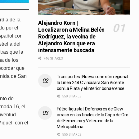
rdia de la
Alejandro Korn |
do por el
Localizaron a Melina Belén
spañol con
Rodríguez, la vecina de
Alejandro Korn que era
trella del
intensamente buscada
tras que la
746 SHARES
a de los
ecordar que
Unida de San
Transportes | Nueva conexión regional:
la Línea 248 C vinculará San Vicente
con La Plata y el interior bonaerense
559 SHARES
unto de
rnada 16, el
Fútbol liguista | Defensores de Glew
Juventud
arrasó en las finales de la Copa de Oro
del Femenino y Veterano de la
iguel, con el
Metropolitana
555 SHARES