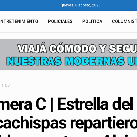
jueves, 6 agosto, 2026
ENTRETENIMIENTO
POLICIALES
POLITICA
COLUMNIS
ORTES
mera C | Estrella del
achispas repartier