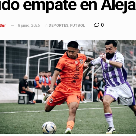
ido empate en Alej
0
 Sur
8 junio, 2026
in
DEPORTES
,
FUTBOL