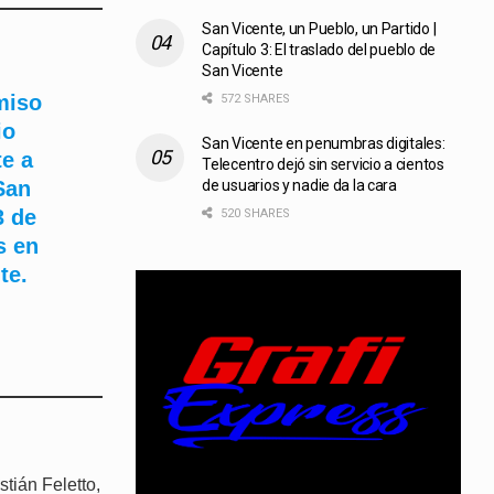
San Vicente, un Pueblo, un Partido |
Capítulo 3: El traslado del pueblo de
San Vicente
miso
572 SHARES
io
San Vicente en penumbras digitales:
te a
Telecentro dejó sin servicio a cientos
de usuarios y nadie da la cara
San
3 de
520 SHARES
s en
te.
tián Feletto,