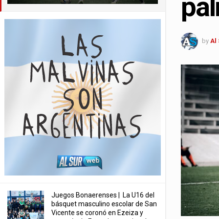
pál
by
Al
Juegos Bonaerenses | La U16 del
básquet masculino escolar de San
Vicente se coronó en Ezeiza y