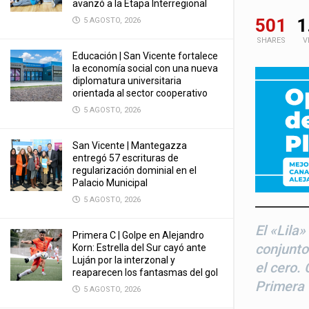
avanzó a la Etapa Interregional
501
1
5 AGOSTO, 2026
SHARES
V
Educación | San Vicente fortalece
la economía social con una nueva
diplomatura universitaria
orientada al sector cooperativo
5 AGOSTO, 2026
San Vicente | Mantegazza
entregó 57 escrituras de
regularización dominial en el
Palacio Municipal
5 AGOSTO, 2026
El «Lila
Primera C | Golpe en Alejandro
conjunto
Korn: Estrella del Sur cayó ante
Luján por la interzonal y
el cero. 
reaparecen los fantasmas del gol
Primera 
5 AGOSTO, 2026