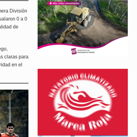
mera División
ualaron 0 a 0
alidad de
ego,
s claras para
ridad en el