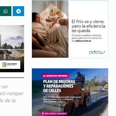
e un
gró romper
o de la