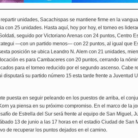
 repartir unidades, Sacachispas se mantiene firme en la vangua
a con 25 unidades. Hasta aquí, hoy por hoy, el torneo es lidera
Soldati, seguido por Victoriano Arenas con 24 puntos, Centro E
zategui —con un partido menos— con 22 puntos, al igual que Es
 sexta posición se ubica Leandro N. Alem con 21 unidades, mien
locación es para Cambaceres con 20 puntos, cerrando la nómin
ificados para el torneo reducido por el segundo ascenso. Cabe r
i disputará su partido número 15 esta tarde frente a Juventud 
te puesta en seguir peleando en los puestos de arriba, el conj
Korn ya piensa en su próximo compromiso. En el marco de la jo
safío de Estrella del Sur será frente al equipo de San Miguel, 
sábado 13 de junio a las 17 horas en el estadio Ciudad de San M
tivo de recuperar los puntos dejados en el camino.