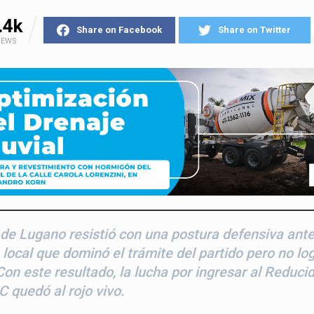
.4k
Share on Facebook
Share on Twitter
IEWS
» de Lugano resistió con una postura defensiva ant
 local que dominó el trámite del partido pero no lo
Con este resultado, la lucha por ingresar al Reducid
C quedó al rojo vivo.