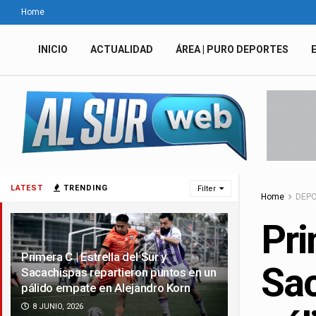
Home
INICIO
ACTUALIDAD
ÁREA | PURO DEPORTES
LATEST
TRENDING
Filter
Home
DEP
Pri
Primera C | Estrella del Sur y
Sac
Sacachispas repartieron puntos en un
pálido empate en Alejandro Korn
8 JUNIO, 2026