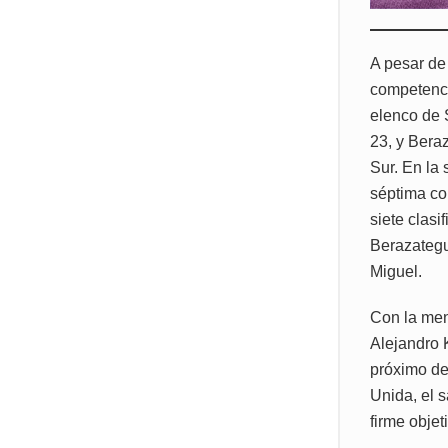
A pesar de
competenci
elenco de 
23, y Bera
Sur. En la
séptima co
siete clas
Berazategu
Miguel.
Con la men
Alejandro 
próximo de
Unida, el 
firme obje