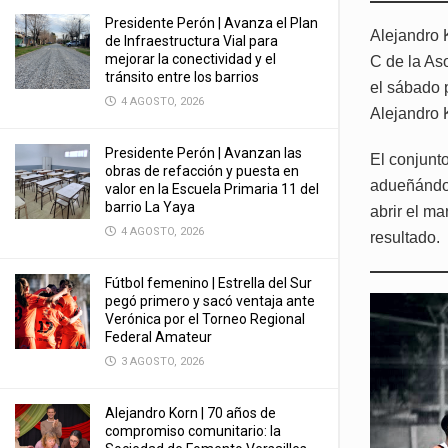
Presidente Perón | Avanza el Plan
Alejandro 
de Infraestructura Vial para
mejorar la conectividad y el
C de la Aso
tránsito entre los barrios
el sábado 
4 AGOSTO, 2026
Alejandro 
Presidente Perón | Avanzan las
El conjunt
obras de refacción y puesta en
adueñándos
valor en la Escuela Primaria 11 del
barrio La Yaya
abrir el m
4 AGOSTO, 2026
resultado.
Fútbol femenino | Estrella del Sur
pegó primero y sacó ventaja ante
Verónica por el Torneo Regional
Federal Amateur
3 AGOSTO, 2026
Alejandro Korn | 70 años de
compromiso comunitario: la