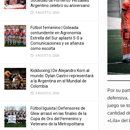
Sociedad de Fomento Versailles
Argentino celebró su aniversario
3 AGOSTO, 2026
Fútbol femenino | Goleada
contundente en Agronomía:
Estrella del Sur aplastó 5-0 a
Comunicaciones y se afianza
como escolta
3 AGOSTO, 2026
Kickboxing | De Alejandro Korn al
mundo: Dylan Castro representará
a la Argentina en el Mundial de
Colombia
Por su par
3 AGOSTO, 2026
defensiva,
juego se t
Fútbol liguista | Defensores de
cantidad d
Glew arrasó en las finales de la
Copa de Oro del Femenino y
«Lila» del 
Veterano de la Metropolitana