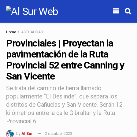
Home
ACTUALIDAD
Provinciales | Proyectan la
pavimentación de la Ruta
Provincial 52 entre Canning y
San Vicente
Se trata del camino de tierra llamado
popularmente “El Deslinde”, que separa los
distritos de Cañuelas y San Vicente. Serán 12
kilómetros entre la calle Gibraltar y la Ruta
Provincial 6.
by
Al Sur
2 octubre, 2023