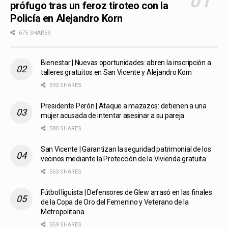
prófugo tras un feroz tiroteo con la
Policía en Alejandro Korn
675 SHARES
Bienestar | Nuevas oportunidades: abren la inscripción a
talleres gratuitos en San Vicente y Alejandro Korn
593 SHARES
Presidente Perón | Ataque a mazazos: detienen a una
mujer acusada de intentar asesinar a su pareja
580 SHARES
San Vicente | Garantizan la seguridad patrimonial de los
vecinos mediante la Protección de la Vivienda gratuita
563 SHARES
Fútbol liguista | Defensores de Glew arrasó en las finales
de la Copa de Oro del Femenino y Veterano de la
Metropolitana
559 SHARES