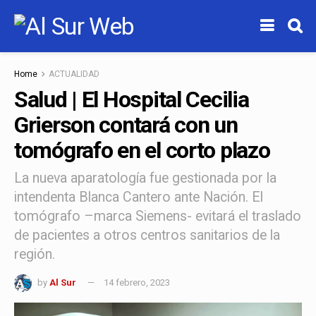
Home
ACTUALIDAD
Salud | El Hospital Cecilia
Grierson contará con un
tomógrafo en el corto plazo
La nueva aparatología fue gestionada por la
intendenta Blanca Cantero ante Nación. El
tomógrafo –marca Siemens- evitará el traslado
de pacientes a otros centros sanitarios de la
región.
by
Al Sur
14 febrero, 2023