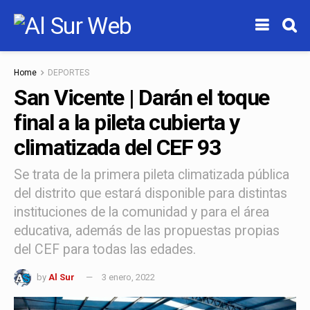
Home
DEPORTES
San Vicente | Darán el toque
final a la pileta cubierta y
climatizada del CEF 93
Se trata de la primera pileta climatizada pública
del distrito que estará disponible para distintas
instituciones de la comunidad y para el área
educativa, además de las propuestas propias
del CEF para todas las edades.
by
Al Sur
3 enero, 2022