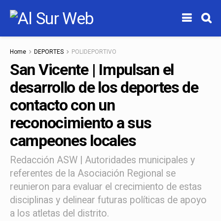
Home
DEPORTES
POLIDEPORTIVO
San Vicente | Impulsan el
desarrollo de los deportes de
contacto con un
reconocimiento a sus
campeones locales
Redacción ASW | Autoridades municipales y
referentes de la Asociación Regional se
reunieron para evaluar el crecimiento de estas
disciplinas y delinear futuras políticas de apoyo
a los atletas del distrito.