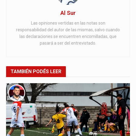
Al Sur
Las opiniones vertidas en las notas son
responsabilidad del autor de las mismas, salvo cuando
las declaraciones se encuentren encomilladas, que
pasará a ser del entrevistado.
TAMBIÉN
PODÉS LEER