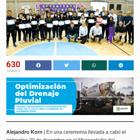
630
SHARES
Alejandro Korn
| En una ceremonia llevada a cabo el