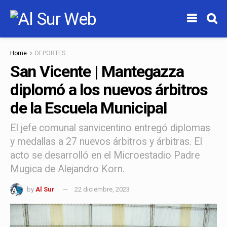
Home
DEPORTES
San Vicente | Mantegazza
diplomó a los nuevos árbitros
de la Escuela Municipal
El jefe comunal sanvicentino entregó diplomas
y medallas a 27 nuevos árbitros y árbitras. El
acto se desarrolló en el Microestadio Padre
Mugica de Alejandro Korn.
by
Al Sur
22 diciembre, 2023