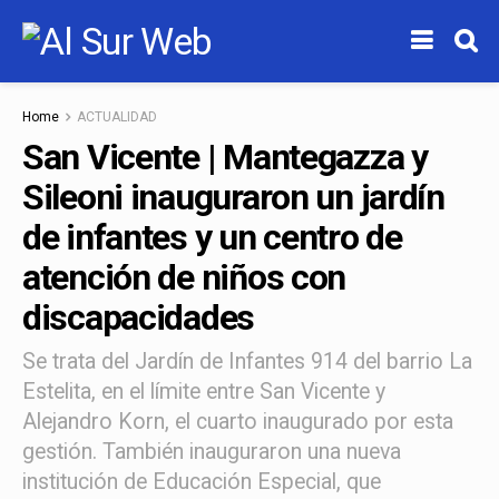
Home
ACTUALIDAD
San Vicente | Mantegazza y
Sileoni inauguraron un jardín
de infantes y un centro de
atención de niños con
discapacidades
Se trata del Jardín de Infantes 914 del barrio La
Estelita, en el límite entre San Vicente y
Alejandro Korn, el cuarto inaugurado por esta
gestión. También inauguraron una nueva
institución de Educación Especial, que