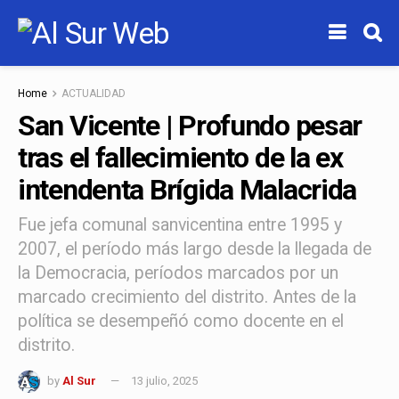
Home
ACTUALIDAD
San Vicente | Profundo pesar
tras el fallecimiento de la ex
intendenta Brígida Malacrida
Fue jefa comunal sanvicentina entre 1995 y
2007, el período más largo desde la llegada de
la Democracia, períodos marcados por un
marcado crecimiento del distrito. Antes de la
política se desempeñó como docente en el
distrito.
by
Al Sur
13 julio, 2025