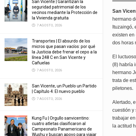
San Vicente | Garantizan la
seguridad patrimonial de los
San Vicen
vecinos mediante la Protección de
la Vivienda gratuita
hermano de
7 AGOSTO, 2026
Ituzaingó, 
existen en 
Transportes | El absurdo de los
dos horas 
micros que pasan vacíos: por qué
la Justicia debe frenar el cepo a la
El luctuos
línea 248 C en San Vicente y
Cañuelas
(8) habría
7 AGOSTO, 2026
hermano Joa
trata de e
San Vicente, un Pueblo un Partido
piletones.
| Capítulo 4: El nuevo pueblo
7 AGOSTO, 2026
Alertado, 
cuestión y
trabajar en
Kung Fu | Orgullo sanvicentino:
cuatro atletas clasificaron al
la actitud 
Campeonato Panamericano de
Wushu y buscan apoyo para viajar