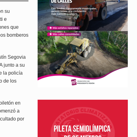
on su
i e
tones que
r los bomberos
stín Segovia
A junto a su
 la policía
o de los
piletón en
comenzó a
ficultado por