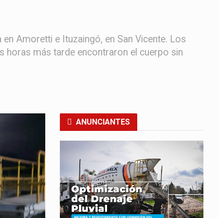
a en Amoretti e Ituzaingó, en San Vicente. Los
 horas más tarde encontraron el cuerpo sin
ANUNCIANTES