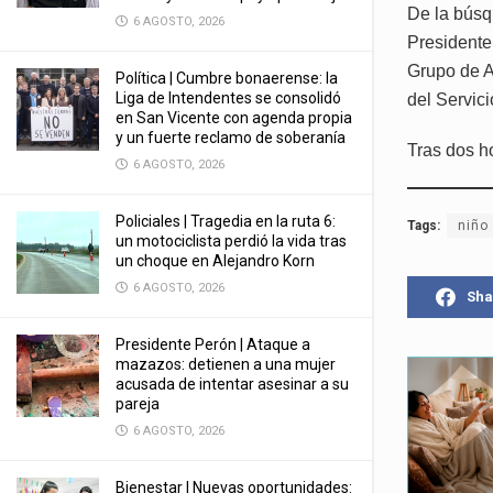
De la búsq
6 AGOSTO, 2026
Presidente
Grupo de A
Política | Cumbre bonaerense: la
Liga de Intendentes se consolidó
del Servic
en San Vicente con agenda propia
y un fuerte reclamo de soberanía
Tras dos h
6 AGOSTO, 2026
Policiales | Tragedia en la ruta 6:
Tags:
niño
un motociclista perdió la vida tras
un choque en Alejandro Korn
6 AGOSTO, 2026
Sha
Presidente Perón | Ataque a
mazazos: detienen a una mujer
acusada de intentar asesinar a su
pareja
6 AGOSTO, 2026
Bienestar | Nuevas oportunidades: