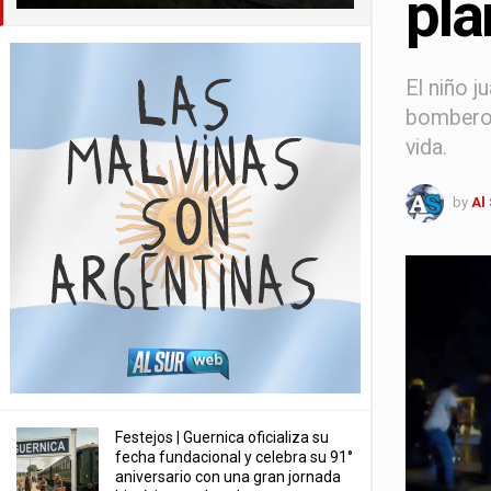
pla
El niño j
bomberos
vida.
by
Al
Festejos | Guernica oficializa su
fecha fundacional y celebra su 91°
aniversario con una gran jornada