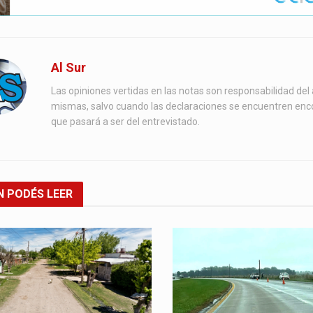
Al Sur
Las opiniones vertidas en las notas son responsabilidad del 
mismas, salvo cuando las declaraciones se encuentren enc
que pasará a ser del entrevistado.
N
PODÉS LEER