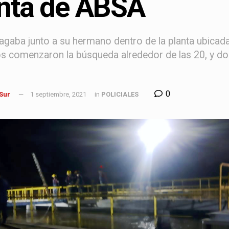
nta de ABSA
uagaba junto a su hermano dentro de la planta ubicad
 comenzaron la búsqueda alrededor de las 20, y dos
0
 Sur
1 septiembre, 2021
in
POLICIALES