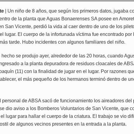
te
| Un niño de 8 años, que según los primeros datos, jugaba c
ntro de la planta que Aguas Bonaerenses SA posee en Amorett
en San Vicente, perdió la vida al caer dentro de uno de los pile
el lugar. El cuerpo de la infortunada víctima fue encontrado po
más tarde. Hubo incidentes con algunos familiares del niño.
o hecho se produjo ayer, alrededor de las 20 horas, cuando Agu
 ingresado a la planta depuradora de residuos cloacales de ABS
quín (11) con la finalidad de jugar en el lugar. Por razones que
stablecer, el más pequeño de los hermanos terminó dentro de un
el personal de ABSA sacó de funcionamiento los aireadores del 
 se dio aviso a los Bomberos Voluntarios de San Vicente, que 
 el lugar para hallar el cuerpo de la criatura. El trabajo se vio di
hostil de algunos vecinos presentes en la entrada a la planta.