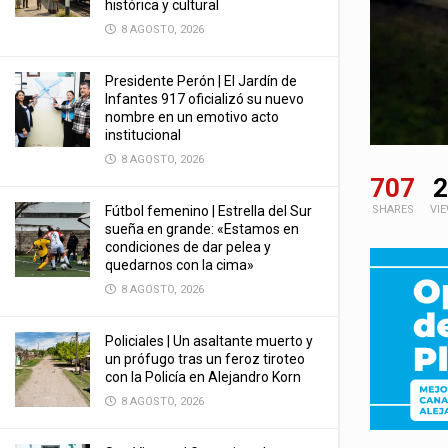
histórica y cultural
8 AGOSTO, 2026
Presidente Perón | El Jardín de
Infantes 917 oficializó su nuevo
nombre en un emotivo acto
institucional
8 AGOSTO, 2026
707
2
Fútbol femenino | Estrella del Sur
SHARES
VI
sueña en grande: «Estamos en
condiciones de dar pelea y
quedarnos con la cima»
8 AGOSTO, 2026
Policiales | Un asaltante muerto y
un prófugo tras un feroz tiroteo
con la Policía en Alejandro Korn
8 AGOSTO, 2026