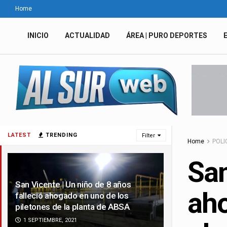
Home
INICIO
ACTUALIDAD
ÁREA | PURO DEPORTES
LATEST
TRENDING
Filter
Home
POLI
San
San Vicente | Un niño de 8 años
aho
falleció ahogado en uno de los
piletones de la planta de ABSA
1 SEPTIEMBRE, 2021