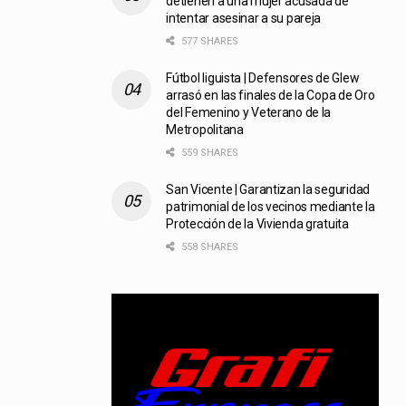
detienen a una mujer acusada de
intentar asesinar a su pareja
577 SHARES
Fútbol liguista | Defensores de Glew
arrasó en las finales de la Copa de Oro
del Femenino y Veterano de la
Metropolitana
559 SHARES
San Vicente | Garantizan la seguridad
patrimonial de los vecinos mediante la
Protección de la Vivienda gratuita
558 SHARES