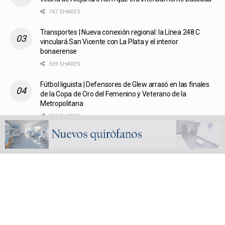
747 SHARES
Transportes | Nueva conexión regional: la Línea 248 C
vinculará San Vicente con La Plata y el interior
bonaerense
559 SHARES
Fútbol liguista | Defensores de Glew arrasó en las finales
de la Copa de Oro del Femenino y Veterano de la
Metropolitana
555 SHARES
San Vicente, un Pueblo, un Partido | Capítulo 3: El traslado
del pueblo de San Vicente
572 SHARES