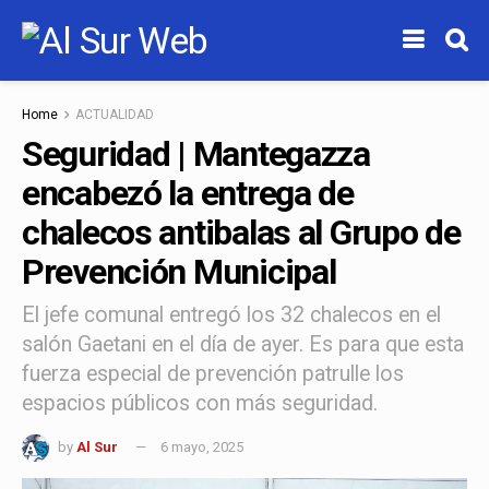
Home
ACTUALIDAD
Seguridad | Mantegazza
encabezó la entrega de
chalecos antibalas al Grupo de
Prevención Municipal
El jefe comunal entregó los 32 chalecos en el
salón Gaetani en el día de ayer. Es para que esta
fuerza especial de prevención patrulle los
espacios públicos con más seguridad.
by
Al Sur
6 mayo, 2025