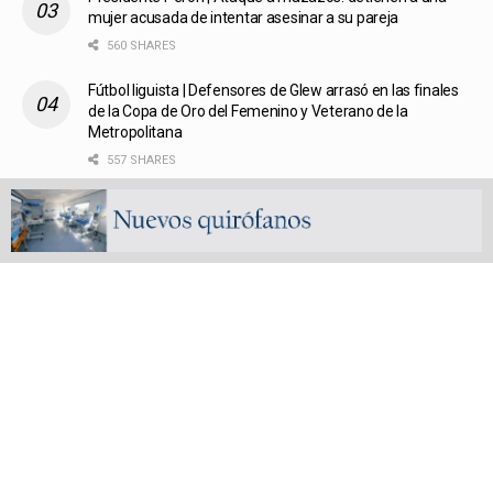
mujer acusada de intentar asesinar a su pareja
560 SHARES
Fútbol liguista | Defensores de Glew arrasó en las finales
de la Copa de Oro del Femenino y Veterano de la
Metropolitana
557 SHARES
Transportes | Nueva conexión regional: la Línea 248 C
vinculará San Vicente con La Plata y el interior
bonaerense
560 SHARES