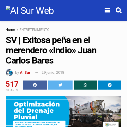
Home
ENTRETENIMIENTO
SV | Exitosa peña en el
merendero «Indio» Juan
Carlos Bares
by
Al Sur
29 junio, 2018
517
SHARES