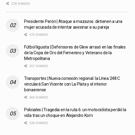
578 SHARES
Presidente Perón | Ataque a mazazos: detienen a una
mujer acusada de intentar asesinar a su pareja
570 SHARES
Fútbol liguista | Defensores de Glew arrasó en las finales
de la Copa de Oro del Femenino y Veterano de la
Metropolitana
557 SHARES
Transportes | Nueva conexión regional: la Línea 248 C
vinculará San Vicente con La Plata y el interior
bonaerense
560 SHARES
Policiales | Tragedia en la ruta 6: un motociclista perdió la
vida tras un choque en Alejandro Korn
534 SHARES