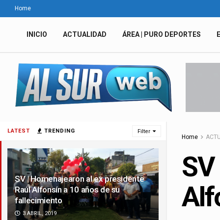
Home
INICIO
ACTUALIDAD
ÁREA | PURO DEPORTES
LATEST
TRENDING
Filter
Home
ACTU
SV 
SV | Homenajearon al ex presidente
Alf
Raúl Alfonsín a 10 años de su
fallecimiento
3 ABRIL, 2019