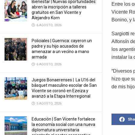
Bienestar | Nuevas oportunidades:
Entre los o
abren la inscripción a talleres
Vicente Rod
gratuitos en San Vicente y
Alejandro Korn
Bonino, y 
6 AGOSTO, 2026
Sargiotti r
Policiales | Guernica: cayeron un
Alfonsín de
padre y su hijo acusados de
los argenti
amenazar a un vecino a mano
armada
instalar la
6 AGOSTO, 2026
“Diversos p
hizo que s
Juegos Bonaerenses | La U16 del
básquet masculino escolar de San
de mis hijo
Vicente se coronó en Ezeiza y
avanzó a la Etapa Interregional
5 AGOSTO, 2026
Educación | San Vicente fortalece
Sha
la economía social con una nueva
diplomatura universitaria