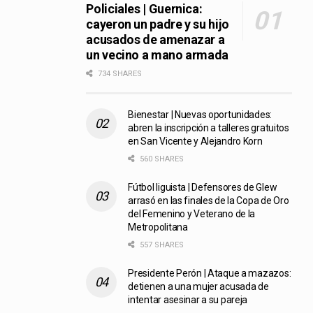
Policiales | Guernica:
cayeron un padre y su hijo
acusados de amenazar a
un vecino a mano armada
734 SHARES
Bienestar | Nuevas oportunidades:
abren la inscripción a talleres gratuitos
en San Vicente y Alejandro Korn
560 SHARES
Fútbol liguista | Defensores de Glew
arrasó en las finales de la Copa de Oro
del Femenino y Veterano de la
Metropolitana
557 SHARES
Presidente Perón | Ataque a mazazos:
detienen a una mujer acusada de
intentar asesinar a su pareja