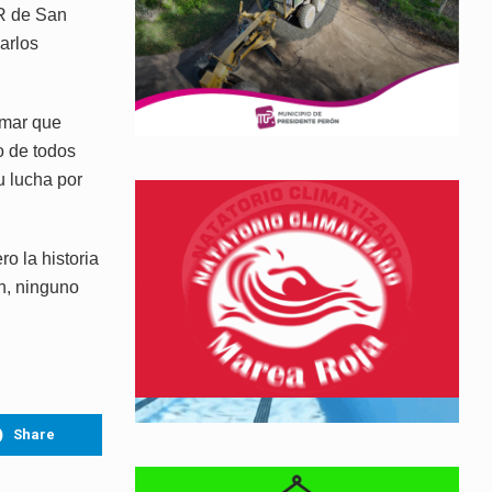
CR de San
arlos
irmar que
o de todos
u lucha por
o la historia
n, ninguno
Share