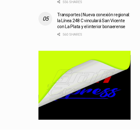
556 SHARES
Transportes | Nueva conexión regional:
la Línea 248 C vinculará San Vicente
con La Plata y el interior bonaerense
560 SHARES