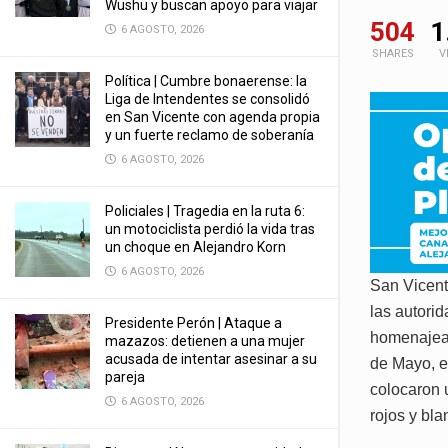
Wushu y buscan apoyo para viajar
504
1
6 AGOSTO, 2026
SHARES
V
Política | Cumbre bonaerense: la
Liga de Intendentes se consolidó
en San Vicente con agenda propia
y un fuerte reclamo de soberanía
6 AGOSTO, 2026
Policiales | Tragedia en la ruta 6:
un motociclista perdió la vida tras
un choque en Alejandro Korn
6 AGOSTO, 2026
San Vicente
las autori
Presidente Perón | Ataque a
homenajear
mazazos: detienen a una mujer
acusada de intentar asesinar a su
de Mayo, e
pareja
colocaron u
6 AGOSTO, 2026
rojos y bla