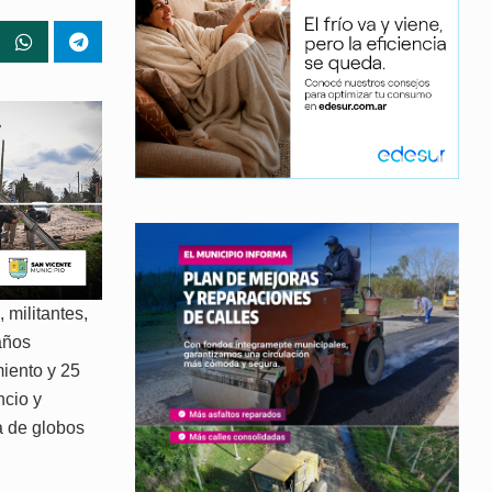
 militantes,
años
iento y 25
ncio y
a de globos