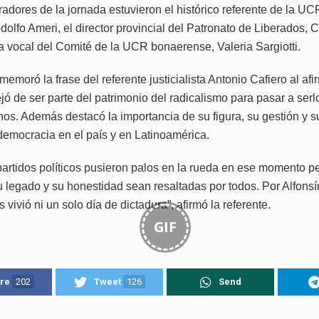
radores de la jornada estuvieron el histórico referente de la U
olfo Ameri, el director provincial del Patronato de Liberados, C
la vocal del Comité de la UCR bonaerense, Valeria Sargiotti.
ememoró la frase del referente justicialista Antonio Cafiero al af
jó de ser parte del patrimonio del radicalismo para pasar a serl
nos. Además destacó la importancia de su figura, su gestión y s
 democracia en el país y en Latinoamérica.
artidos políticos pusieron palos en la rueda en ese momento per
u legado y su honestidad sean resaltadas por todos. Por Alfonsí
s vivió ni un solo día de dictadura”, afirmó la referente.
GIF
re
202
Tweet
126
Send