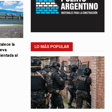
talece la
LO MÁS POPULAR
ueva
ientada al