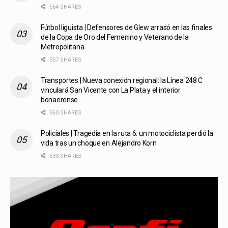
564 SHARES
Fútbol liguista | Defensores de Glew arrasó en las finales
de la Copa de Oro del Femenino y Veterano de la
Metropolitana
557 SHARES
Transportes | Nueva conexión regional: la Línea 248 C
vinculará San Vicente con La Plata y el interior
bonaerense
560 SHARES
Policiales | Tragedia en la ruta 6: un motociclista perdió la
vida tras un choque en Alejandro Korn
533 SHARES