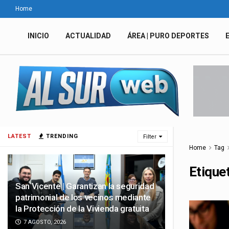
Home
INICIO
ACTUALIDAD
ÁREA | PURO DEPORTES
LATEST
TRENDING
Filter
Home
Tag
Etique
San Vicente | Garantizan la seguridad
patrimonial de los vecinos mediante
la Protección de la Vivienda gratuita
7 AGOSTO, 2026