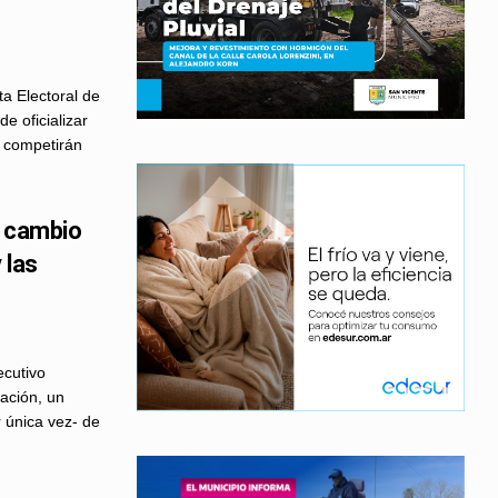
ta Electoral de
e oficializar
ue competirán
l cambio
 las
ecutivo
ación, un
 única vez- de