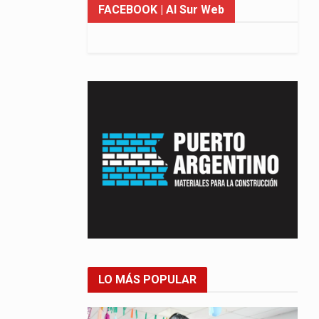
FACEBOOK
| Al Sur Web
LO MÁS POPULAR