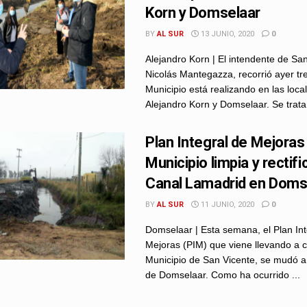
Korn y Domselaar
BY
AL SUR
13 JUNIO, 2020
0
Alejandro Korn | El intendente de San
Nicolás Mantegazza, recorrió ayer tr
Municipio está realizando en las loca
Alejandro Korn y Domselaar. Se trata 
Plan Integral de Mejoras 
Municipio limpia y rectifi
Canal Lamadrid en Doms
BY
AL SUR
11 JUNIO, 2020
0
Domselaar | Esta semana, el Plan Int
Mejoras (PIM) que viene llevando a c
Municipio de San Vicente, se mudó a 
de Domselaar. Como ha ocurrido ...