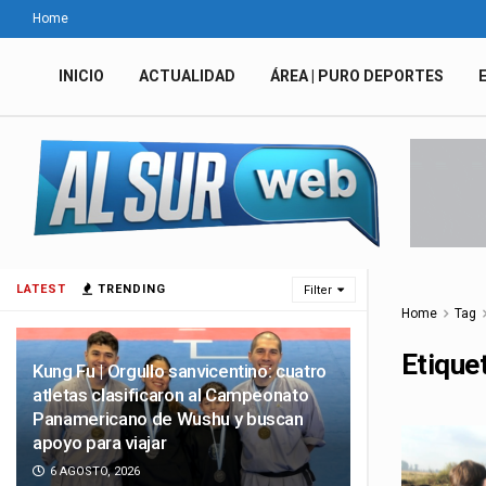
Home
INICIO
ACTUALIDAD
ÁREA | PURO DEPORTES
LATEST
TRENDING
Filter
Home
Tag
Etique
Kung Fu | Orgullo sanvicentino: cuatro
atletas clasificaron al Campeonato
Panamericano de Wushu y buscan
apoyo para viajar
6 AGOSTO, 2026