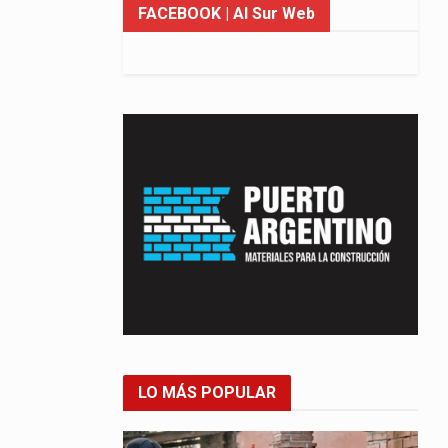
FACEBOOK
| Al Sur Web
LO MÁS POPULAR