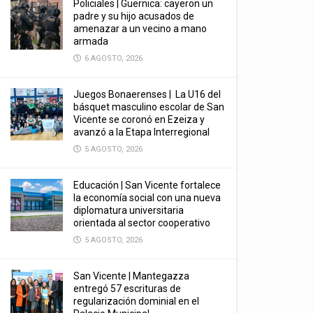
Policiales | Guernica: cayeron un
padre y su hijo acusados de
amenazar a un vecino a mano
armada
6 AGOSTO, 2026
Juegos Bonaerenses | La U16 del
básquet masculino escolar de San
Vicente se coronó en Ezeiza y
avanzó a la Etapa Interregional
5 AGOSTO, 2026
Educación | San Vicente fortalece
la economía social con una nueva
diplomatura universitaria
orientada al sector cooperativo
5 AGOSTO, 2026
San Vicente | Mantegazza
entregó 57 escrituras de
regularización dominial en el