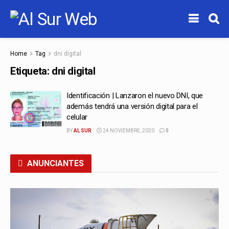
Home
Tag
dni digital
Etiqueta:
dni digital
Identificación | Lanzaron el nuevo DNI, que
además tendrá una versión digital para el
celular
BY
AL SUR
24 NOVIEMBRE, 2020
0
ANUNCIANTES