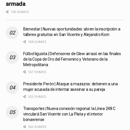
armada
730 SHARES
Bienestar | Nuevas oportunidades: abren la inscripción a
talleres gratuitos en San Vicente y Alejandro Korn
558 SHARES
Fútbol liguista | Defensores de Glew arrasó en las finales
de la Copa de Oro del Femenino y Veterano de la
Metropolitana
557 SHARES
Presidente Perón | Ataque a mazazos: detienen a una
mujer acusada de intentar asesinar a su pareja
555 SHARES
Transportes | Nueva conexión regional: la Línea 248 C
vinculará San Vicente con La Plata y el interior
bonaerense
560 SHARES