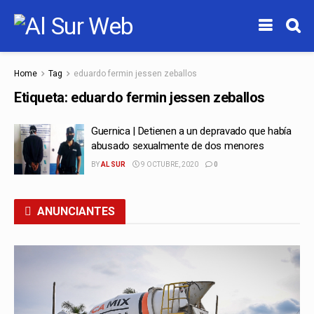
Home
Tag
eduardo fermin jessen zeballos
Etiqueta:
eduardo fermin jessen zeballos
Guernica | Detienen a un depravado que había
abusado sexualmente de dos menores
BY
AL SUR
9 OCTUBRE, 2020
0
ANUNCIANTES