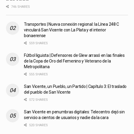
746 SHARES
Transportes | Nueva conexión regional: la Línea 248 C
vinculará San Vicente con La Plata y el interior
bonaerense
559 SHARES
Fútbol liguista | Defensores de Glew arrasó en las finales
de la Copa de Oro del Femenino y Veterano de la
Metropolitana
555 SHARES
San Vicente, un Pueblo, un Partido | Capítulo 3: El traslado
del pueblo de San Vicente
572 SHARES
San Vicente en penumbras digitales: Telecentro dejó sin
servicio a cientos de usuarios y nadie da la cara
520 SHARES