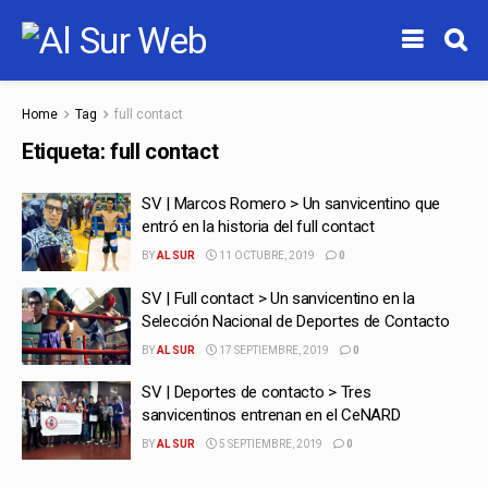
Home
Tag
full contact
Etiqueta:
full contact
SV | Marcos Romero > Un sanvicentino que
entró en la historia del full contact
BY
AL SUR
11 OCTUBRE, 2019
0
SV | Full contact > Un sanvicentino en la
Selección Nacional de Deportes de Contacto
BY
AL SUR
17 SEPTIEMBRE, 2019
0
SV | Deportes de contacto > Tres
sanvicentinos entrenan en el CeNARD
BY
AL SUR
5 SEPTIEMBRE, 2019
0