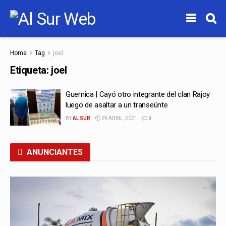
Home
Tag
joel
Etiqueta:
joel
Guernica | Cayó otro integrante del clan Rajoy
luego de asaltar a un transeúnte
BY
AL SUR
29 ABRIL, 2021
0
ANUNCIANTES