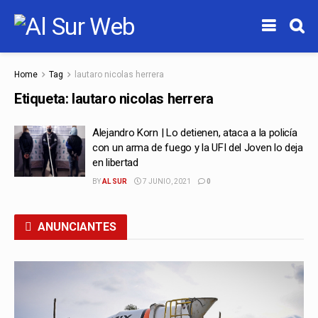
Home
Tag
lautaro nicolas herrera
Etiqueta:
lautaro nicolas herrera
Alejandro Korn | Lo detienen, ataca a la policía
con un arma de fuego y la UFI del Joven lo deja
en libertad
BY
AL SUR
7 JUNIO, 2021
0
ANUNCIANTES