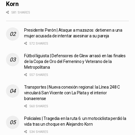
Korn
581 SHARES
Presidente Perón | Ataque a mazazos: detienen a una
mujer acusada de intentar asesinar a su pareja
572 SHARES
Fútbol liguista | Defensores de Glew arrasó en las finales
de la Copa de Oro del Femenino y Veterano de la
Metropolitana
557 SHARES
Transportes | Nueva conexión regional: la Línea 248 C
vinculará San Vicente con La Plata y el interior
bonaerense
560 SHARES
Policiales | Tragedia en la ruta 6: un motociclista perdió la
vida tras un choque en Alejandro Korn
534 SHARES