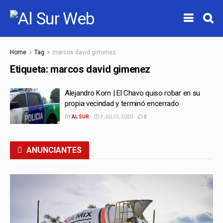
Home
Tag
marcos david gimenez
Etiqueta:
marcos david gimenez
Alejandro Korn | El Chavo quiso robar en su
propia vecindad y terminó encerrado
BY
AL SUR
3 JULIO, 2020
0
ANUNCIANTES