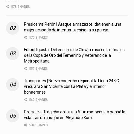
578 SHARES
Presidente Perón | Ataque a mazazos: detienen a una
mujer acusada de intentar asesinar a su pareja
570 SHARES
Fútbol liguista | Defensores de Glew arrasó en las finales
de la Copa de Oro del Femenino y Veterano de la
Metropolitana
557 SHARES
Transportes | Nueva conexión regional: la Línea 248 C
vinculará San Vicente con La Plata y el interior
bonaerense
560 SHARES
Policiales | Tragedia en la ruta 6: un motociclista perdió la
vida tras un choque en Alejandro Korn
534 SHARES