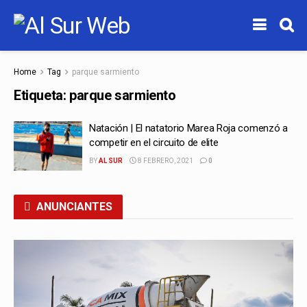
Home
Tag
parque sarmiento
Etiqueta:
parque sarmiento
Natación | El natatorio Marea Roja comenzó a
competir en el circuito de elite
BY
AL SUR
8 FEBRERO, 2021
0
ANUNCIANTES