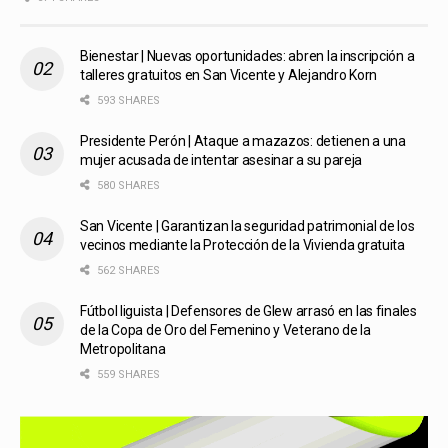
Bienestar | Nuevas oportunidades: abren la inscripción a
talleres gratuitos en San Vicente y Alejandro Korn
593 SHARES
Presidente Perón | Ataque a mazazos: detienen a una
mujer acusada de intentar asesinar a su pareja
580 SHARES
San Vicente | Garantizan la seguridad patrimonial de los
vecinos mediante la Protección de la Vivienda gratuita
562 SHARES
Fútbol liguista | Defensores de Glew arrasó en las finales
de la Copa de Oro del Femenino y Veterano de la
Metropolitana
559 SHARES