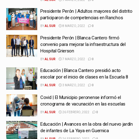
Presidente Perón | Adultos mayores del distrito
participaron de competencias en Ranchos
BY
AL SUR
8 MARZO, 2022
0
Presidente Perón | Blanca Cantero firmó
convenio para mejorar la infraestructura del
Hospital Grierson
BY
AL SUR
7 MARZO, 2022
0
Educación | Blanca Cantero presidió acto
escolar por el inicio de clases en la Escuela 8
BY
AL SUR
3 MARZO, 2022
0
Covid | El Municipio peronense informó el
cronograma de vacunación en las escuelas
BY
AL SUR
26 FEBRERO, 2022
0
Educación | Avances en la obra del nuevo jardín
de infantes de La Yaya en Guernica
BY
AL SUR
24 FEBRERO, 2022
0