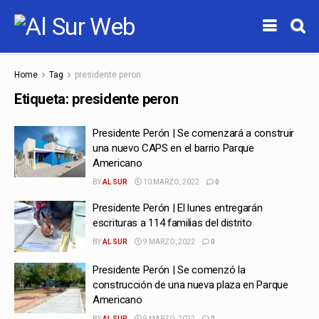
Home
Tag
presidente peron
Etiqueta:
presidente peron
Presidente Perón | Se comenzará a construir
una nuevo CAPS en el barrio Parque
Americano
BY
AL SUR
10 MARZO, 2022
0
Presidente Perón | El lunes entregarán
escrituras a 114 familias del distrito
BY
AL SUR
9 MARZO, 2022
0
Presidente Perón | Se comenzó la
construcción de una nueva plaza en Parque
Americano
BY
AL SUR
9 MARZO, 2022
0