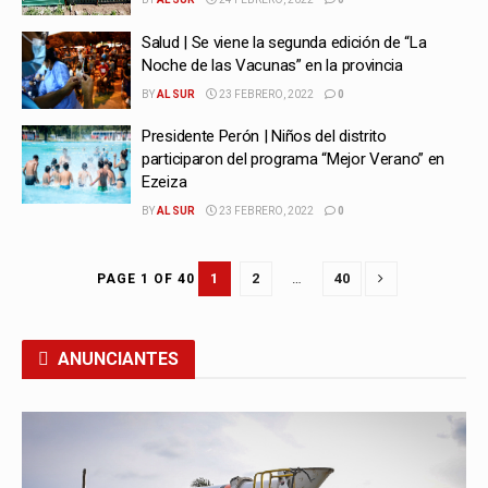
Salud | Se viene la segunda edición de “La
Noche de las Vacunas” en la provincia
BY
AL SUR
23 FEBRERO, 2022
0
Presidente Perón | Niños del distrito
participaron del programa “Mejor Verano” en
Ezeiza
BY
AL SUR
23 FEBRERO, 2022
0
1
2
…
40
PAGE 1 OF 40
ANUNCIANTES